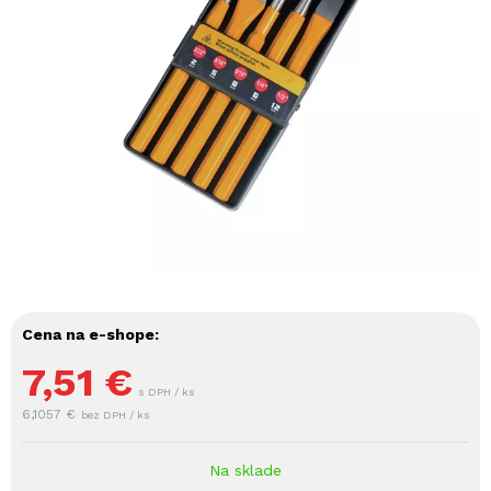
Cena na e-shope:
7,51
€
s DPH / ks
6,1057 €
bez DPH / ks
Na sklade