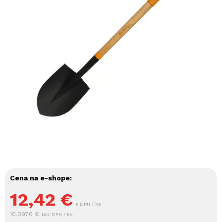
Cena na e-shope:
12,42
€
s DPH / ks
10,0976 €
bez DPH / ks