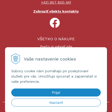
+421 907 800 441
Zobraziť všekty kontakty
VŠETKO O NÁKUPE
Prečo si vybrať nás
Nákupný proces
Platby a doprava
Vaše nastavenie cookies
Reklamačný poriadok
Súbory cookie nám pomáhajú pri poskytovaní
ĎALŠIE INFORMÁCIE
služieb pre vás. Umožňujú spoznať a zapamätať si
vaše preferencie.
Certifikáty
Obchodné podmienky
Prijať
Ochrana osobných údajov
Nastaviť
© 2026 omniashop.sk •
tvorba eshopu cez UNIobchod
,
webhosting
spoločnosti
WEBYGROUP