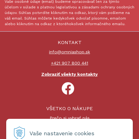
Vaše osobné údaje (email) budeme spracovávať len za týmto
účelom v súlade s platnou legislatívou a zásadami ochrany osobných
údajov. Súhlas potvrdíte kliknutím na odkaz, ktorý vám pošleme na
váš email. Súhlas môžete kedykoľvek odvolať písomne, emailom
alebo kliknutím na odkaz z ktoréhokoľvek informačného emailu.
KONTAKT
info@omniashop.sk
+421 907 800 441
Zobraziť všekty kontakty
VŠETKO O NÁKUPE
Prečo si vybrať nás
Nákupný proces
Platby a doprava
Vaše nastavenie cookies
Reklamačný poriadok