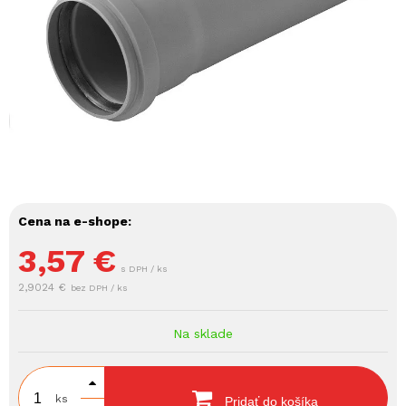
Cena na e-shope:
3,57
€
s DPH / ks
2,9024 €
bez DPH / ks
Na sklade
ks
Pridať do košíka