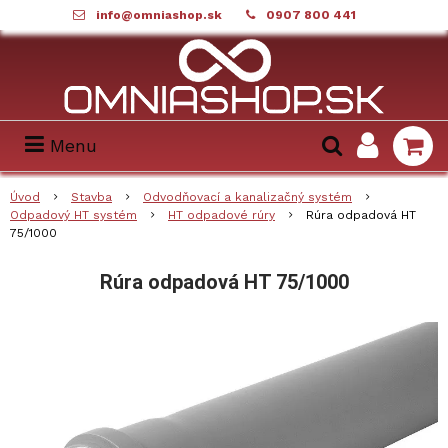
info@omniashop.sk
0907 800 441
Menu
Úvod
Stavba
Odvodňovací a kanalizačný systém
Odpadový HT systém
HT odpadové rúry
Rúra odpadová HT
75/1000
Rúra odpadová HT 75/1000