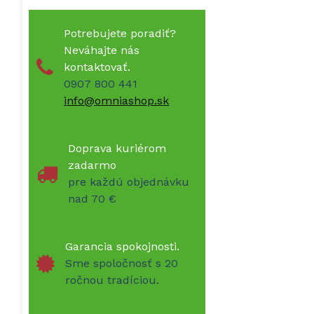
Potrebujete poradiť?
Neváhajte nás
kontaktovať.
0907 800 441
info@omniashop.sk
Doprava kuriérom
zadarmo
pre každú objednávku
nad 70 €
Garancia spokojnosti.
Sme spoločnosť s 20
ročnou tradíciou.