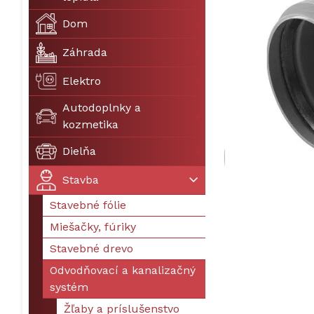
Dom
Záhrada
Elektro
Autodoplnky a
kozmetika
Dielňa
Stavba
Stavebné fólie
Miešačky, fúriky
Stavebné drevo
Odvodňovací a kanalizačný
systém
Žľaby a príslušenstvo