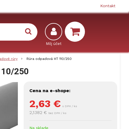
Kontakt
adové rúry
Rúra odpadová HT 110/250
110/250
Cena na e-shope:
2,63
€
s DPH / ks
2,1382 €
bez DPH / ks
Na sklade