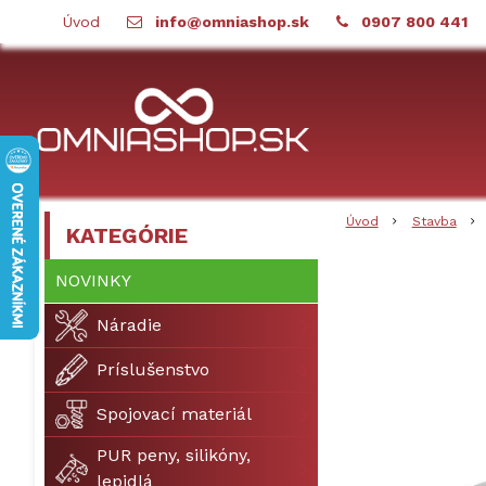
Úvod
info@omniashop.sk
0907 800 441
Úvod
Stavba
KATEGÓRIE
NOVINKY
Náradie
Príslušenstvo
Spojovací materiál
PUR peny, silikóny,
lepidlá