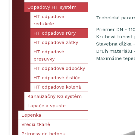
Odpadový HT systém
HT odpadové
Technické param
redukcie
Priemer DN - 11
HT odpadové rúry
Kruhová tuhosť 
HT odpadové zátky
Stavebná dĺžka 
Druh materiálu 
HT odpadové
Maximálne tepeln
presuvky
HT odpadové odbočky
HT odpadové čističe
HT odpadové kolená
Kanalizačný KG systém
Lapače a vpuste
Lepenka
Vrecia tkané
Prímesy do betónu