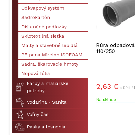
Odkvapový systém
Sadrokartón
Dištančné podložky
Sklotextilná sieťka
Rúra odpadová
Malty a stavebné lepidlá
110/250
PE pena Mirelon ISOFOAM
Sadra, škárovacie hmoty
Nopová fólia
Farby a maliarske
2,63 €
s DPH / 
potreby
Na sklade
Vodarina - Sanita
Voľný čas
Pásky a tesnenia