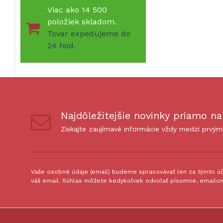
Viac ako 14 500
položiek skladom.
Tovar expedujeme do
24 hod.
Najdôležitejšie novinky priamo na
Získajte zaujímavé informácie vždy medzi prvým
Vaše osobné údaje (email) budeme spracovávať len za týmto úče
váš email. Súhlas môžete kedykoľvek odvolať písomne, emailom