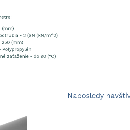
etre:
0 (mm)
potrubia - 2 (SN (kN/m^2)
- 250 (mm)
- Polypropylén
é zaťaženie - do 90 (°C)
Naposledy navští