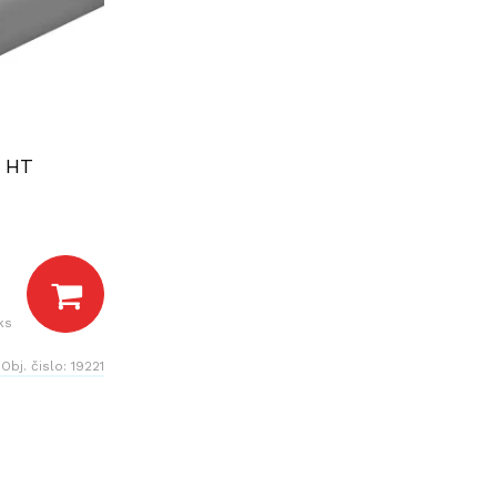
 HT
ks
Obj. čislo:
19221