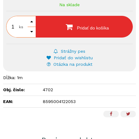
Na sklade
ks
Pridať do košíka
Strážny pes
Pridať do wishlistu
Otázka na produkt
Dĺžka: 1m
Obj. čislo:
4702
EAN:
8595004122053