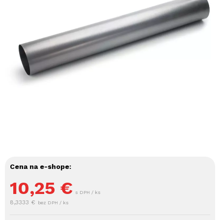
Cena na e-shope:
10,25
€
s DPH / ks
8,3333 €
bez DPH / ks