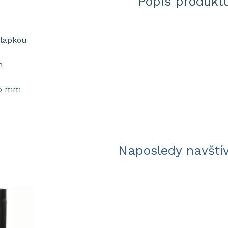
Popis produkt
klapkou
m
,5 mm
Naposledy navští