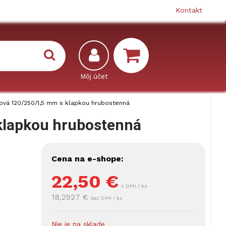
Kontakt
ová 120/250/1,5 mm s klapkou hrubostenná
klapkou hrubostenná
Cena na e-shope:
22,50
€
s DPH / ks
18,2927 €
bez DPH / ks
Nie je na sklade