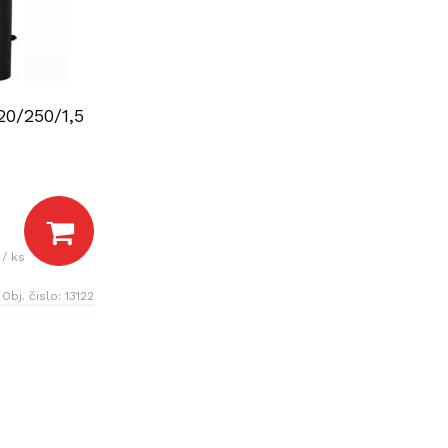
20/250/1,5
/ ks
Obj. čislo:
13122