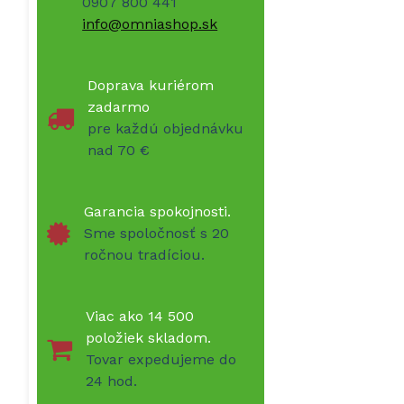
0907 800 441
info@omniashop.sk
Doprava kuriérom
zadarmo
pre každú objednávku
nad 70 €
Garancia spokojnosti.
Sme spoločnosť s 20
ročnou tradíciou.
Viac ako 14 500
položiek skladom.
Tovar expedujeme do
24 hod.