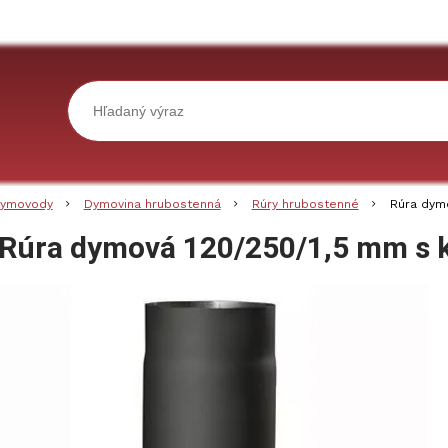
ymovody
Dymovina hrubostenná
Rúry hrubostenné
Rúra dym
Rúra dymová 120/250/1,5 mm s 