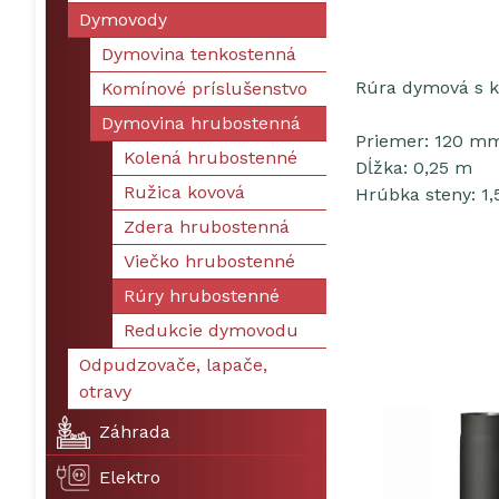
Dymovody
Dymovina tenkostenná
Rúra dymová s 
Komínové príslušenstvo
Dymovina hrubostenná
Priemer: 120 m
Kolená hrubostenné
Dĺžka: 0,25 m
Ružica kovová
Hrúbka steny: 1
Zdera hrubostenná
Viečko hrubostenné
Rúry hrubostenné
Redukcie dymovodu
Odpudzovače, lapače,
otravy
Záhrada
Elektro