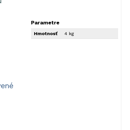
u
Parametre
Hmotnosť
4 kg
vené