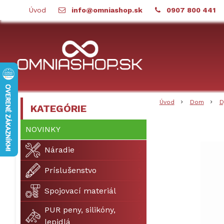
Úvod
info@omniashop.sk
0907 800 441
Úvod
Dom
D
KATEGÓRIE
NOVINKY
Náradie
Príslušenstvo
Spojovací materiál
PUR peny, silikóny,
lepidlá