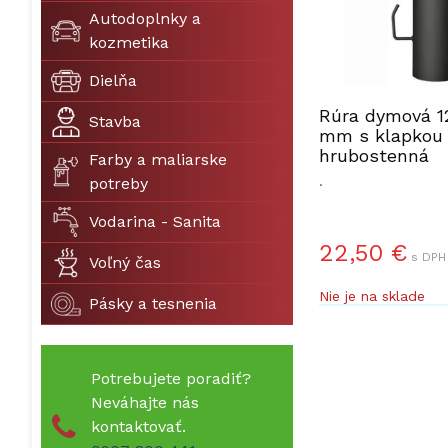
Autodoplnky a
kozmetika
Dielňa
Rúra dymová 1
Stavba
mm s klapkou
hrubostenná
Farby a maliarske
.
potreby
Vodarina - Sanita
22,50 €
s DPH 
Voľný čas
Nie je na sklade
Pásky a tesnenia
Potrebujete poradiť?
Neváhajte nás
kontaktovať.