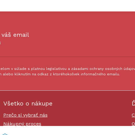
 váš email
i
lom v súlade s platnou legislatívou a zásadami ochrany osobných údajov.
 alebo kliknutím na odkaz z ktoréhokoľvek informačného emailu.
Všetko o nákupe
Ď
Prečo si vybrať nás
C
Nákupný proces
O
Platby a doprava
O