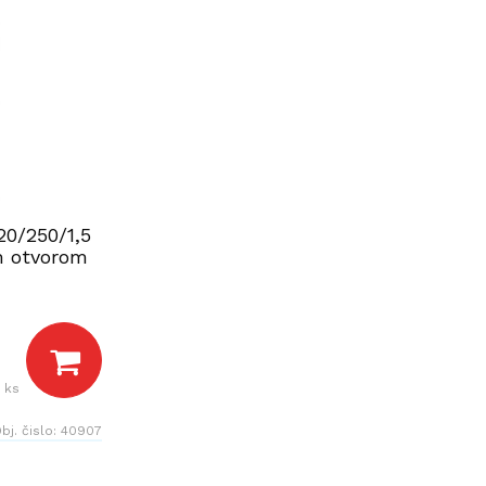
20/250/1,5
m otvorom
 ks
bj. čislo:
40907