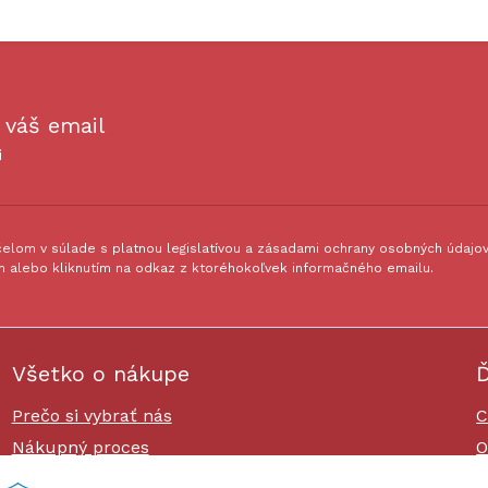
 váš email
i
lom v súlade s platnou legislatívou a zásadami ochrany osobných údajov.
 alebo kliknutím na odkaz z ktoréhokoľvek informačného emailu.
Všetko o nákupe
Ď
Prečo si vybrať nás
C
Nákupný proces
O
Platby a doprava
O