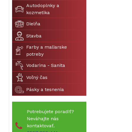
Autodoplnky a
kozmetika
Dielňa
Stavba
Farby a maliarske
potreby
Vodarina - Sanita
Voľný čas
Pásky a tesnenia
Potrebujete poradiť?
Neváhajte nás
kontaktovať.