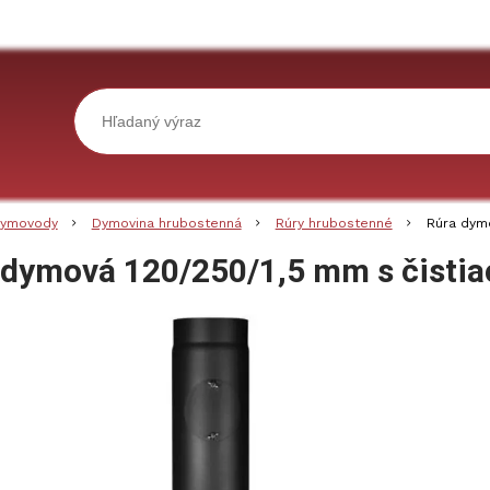
ymovody
Dymovina hrubostenná
Rúry hrubostenné
Rúra dymo
 dymová 120/250/1,5 mm s čisti