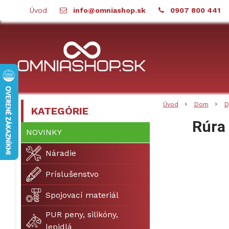
Úvod
info@omniashop.sk
0907 800 441
Úvod
Dom
D
KATEGÓRIE
Rúra
NOVINKY
Náradie
Príslušenstvo
Spojovací materiál
PUR peny, silikóny,
lepidlá