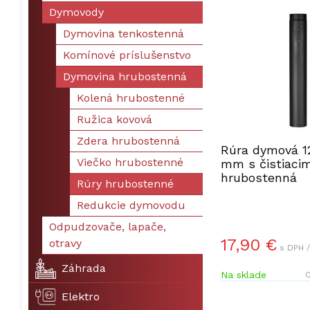
Dymovody
Dymovina tenkostenná
Komínové príslušenstvo
Dymovina hrubostenná
Kolená hrubostenné
Ružica kovová
Zdera hrubostenná
Rúra dymová 1
Viečko hrubostenné
mm s čistiaci
hrubostenná
Rúry hrubostenné
Redukcie dymovodu
Odpudzovače, lapače,
17,90 €
otravy
s DPH /
Záhrada
Na sklade
O
Elektro