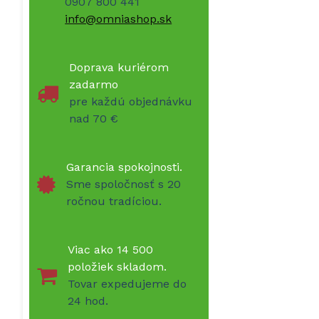
0907 800 441
info@omniashop.sk
Doprava kuriérom
zadarmo
pre každú objednávku
nad 70 €
Garancia spokojnosti.
Sme spoločnosť s 20
ročnou tradíciou.
Viac ako 14 500
položiek skladom.
Tovar expedujeme do
24 hod.