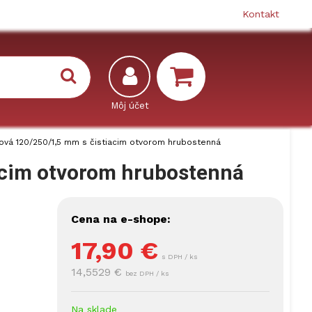
Kontakt
vá 120/250/1,5 mm s čistiacim otvorom hrubostenná
acim otvorom hrubostenná
Cena na e-shope:
17,90
€
s DPH / ks
14,5529 €
bez DPH / ks
Na sklade