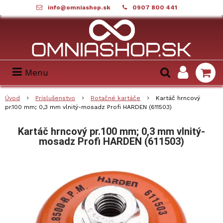
info@omniashop.sk
0907 800 441
Menu
Úvod
Príslušenstvo
Rotačné kartáče
Kartáč hrncový
pr.100 mm; 0,3 mm vlnitý-mosadz Profi HARDEN (611503)
Kartáč hrncový pr.100 mm; 0,3 mm vlnitý-
mosadz Profi HARDEN (611503)