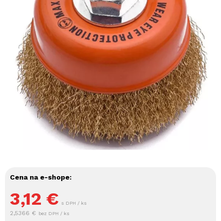
Cena na e-shope:
3,12
€
s DPH / ks
2,5366 €
bez DPH / ks