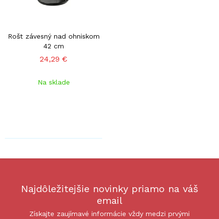
Rošt závesný nad ohniskom
42 cm
24,29 €
Na sklade
Najdôležitejšie novinky priamo na váš
email
Získajte zaujímavé informácie vždy medzi prvými