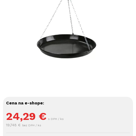
Cena na e-shope:
24,29
€
s DPH / ks
19,748 €
bez DPH / ks