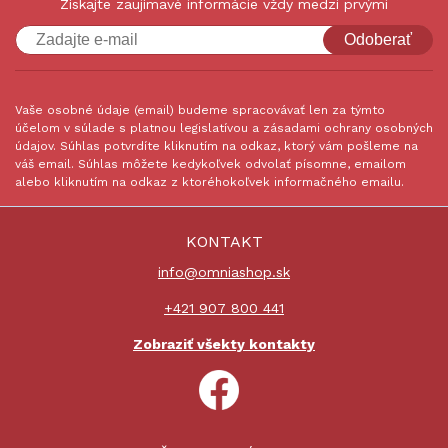
Získajte zaujímavé informácie vždy medzi prvými
Odoberať
Vaše osobné údaje (email) budeme spracovávať len za týmto
účelom v súlade s platnou legislatívou a zásadami ochrany osobných
údajov. Súhlas potvrdíte kliknutím na odkaz, ktorý vám pošleme na
váš email. Súhlas môžete kedykoľvek odvolať písomne, emailom
alebo kliknutím na odkaz z ktoréhokoľvek informačného emailu.
KONTAKT
info@omniashop.sk
+421 907 800 441
Zobraziť všekty kontakty