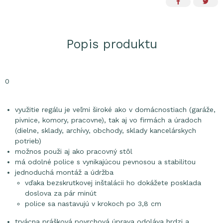
Popis produktu
0
využitie regálu je veľmi široké ako v domácnostiach (garáže,
pivnice, komory, pracovne), tak aj vo firmách a úradoch
(dielne, sklady, archívy, obchody, sklady kancelárskych
potrieb)
možnos použi aj ako pracovný stôl
má odolné police s vynikajúcou pevnosou a stabilitou
jednoduchá montáž a údržba
vďaka bezskrutkovej inštalácii ho dokážete posklada
doslova za pár minút
police sa nastavujú v krokoch po 3,8 cm
trvácna prášková povrchová úprava odoláva hrdzi a