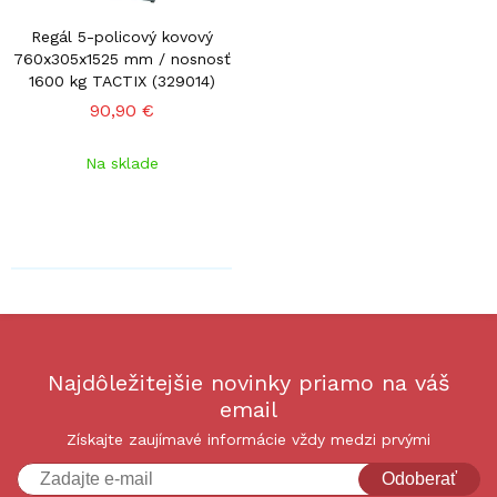
Regál 5-policový kovový
760x305x1525 mm / nosnosť
1600 kg TACTIX (329014)
90,90 €
Na sklade
Najdôležitejšie novinky priamo na váš
email
Získajte zaujímavé informácie vždy medzi prvými
Odoberať