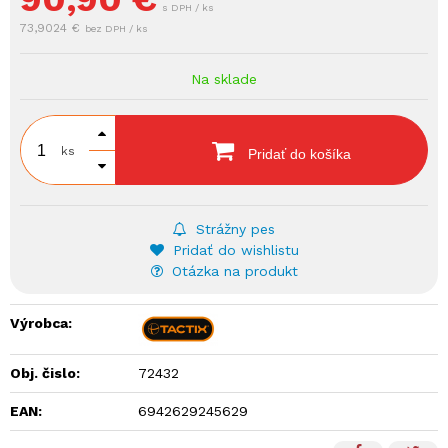
s DPH / ks
73,9024 €
bez DPH / ks
Na sklade
ks
Pridať do košíka
Strážny pes
Pridať do wishlistu
Otázka na produkt
Výrobca:
Obj. čislo:
72432
EAN:
6942629245629