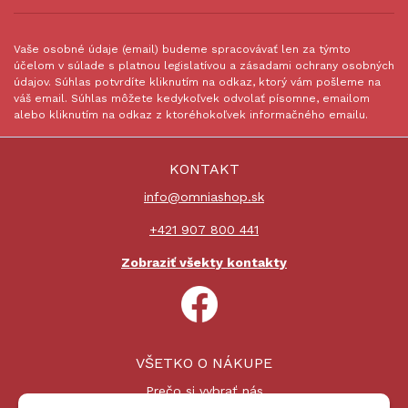
Vaše osobné údaje (email) budeme spracovávať len za týmto
účelom v súlade s platnou legislatívou a zásadami ochrany osobných
údajov. Súhlas potvrdíte kliknutím na odkaz, ktorý vám pošleme na
váš email. Súhlas môžete kedykoľvek odvolať písomne, emailom
alebo kliknutím na odkaz z ktoréhokoľvek informačného emailu.
KONTAKT
info@omniashop.sk
+421 907 800 441
Zobraziť všekty kontakty
VŠETKO O NÁKUPE
Prečo si vybrať nás