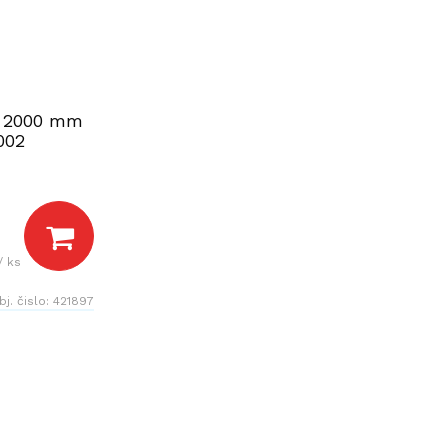
vý 2000 mm
002
/ ks
bj. čislo:
421897