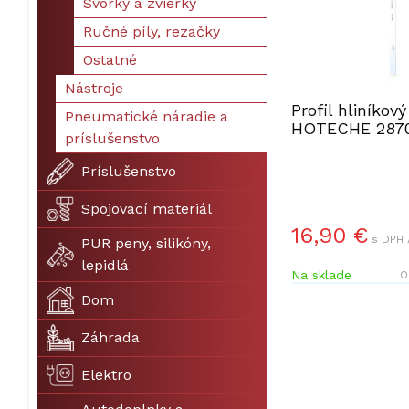
Svorky a zvierky
Ručné píly, rezačky
Ostatné
Nástroje
Profil hliníko
Pneumatické náradie a
HOTECHE 287
príslušenstvo
Príslušenstvo
Spojovací materiál
16,90 €
s DPH 
PUR peny, silikóny,
lepidlá
Na sklade
O
Dom
Záhrada
Elektro