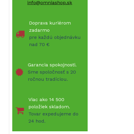
info@omniashop.sk
Doprava kuriérom
zadarmo
pre každú objednávku
nad 70 €
Garancia spokojnosti.
Sme spoločnosť s 20
ročnou tradíciou.
Viac ako 14 500
položiek skladom.
Tovar expedujeme do
24 hod.