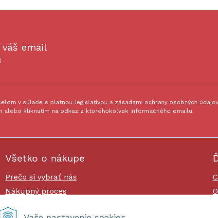
 váš email
i
lom v súlade s platnou legislatívou a zásadami ochrany osobných údajov.
 alebo kliknutím na odkaz z ktoréhokoľvek informačného emailu.
Všetko o nákupe
Ď
Prečo si vybrať nás
C
Nákupný proces
O
Platby a doprava
O
Vaše nastavenie cookies