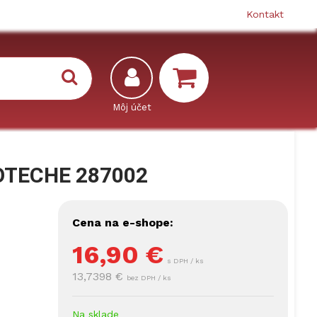
Kontakt
HOTECHE 287002
Cena na e-shope:
16,90
€
s DPH / ks
13,7398 €
bez DPH / ks
Na sklade