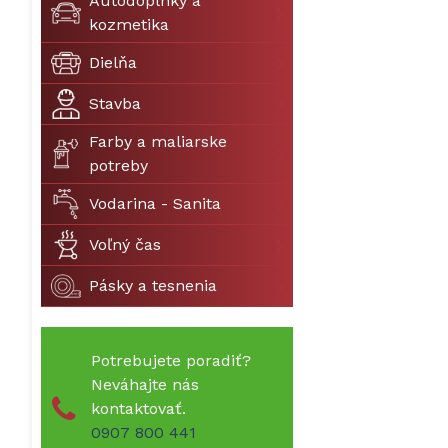
Autodoplnky a
kozmetika
Dielňa
Stavba
Farby a maliarske
potreby
Vodarina - Sanita
Voľný čas
Pásky a tesnenia
Potrebujete poradiť?
Neváhajte nás
kontaktovať.
0907 800 441