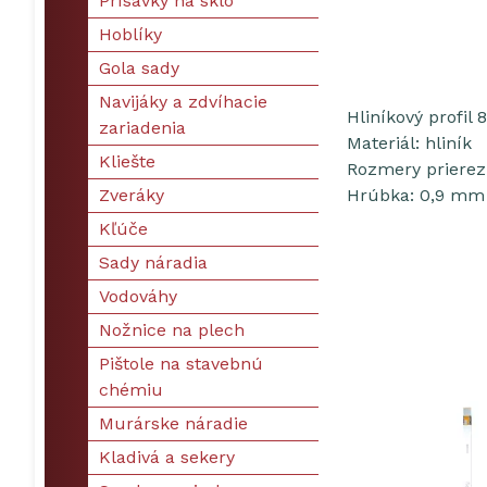
Prísavky na sklo
Hoblíky
Gola sady
Navijáky a zdvíhacie
Hliníkový profi
zariadenia
Materiál: hliník
Kliešte
Rozmery prierez
Zveráky
Hrúbka: 0,9 mm
Kľúče
Sady náradia
Vodováhy
Nožnice na plech
Pištole na stavebnú
chémiu
Murárske náradie
Kladivá a sekery