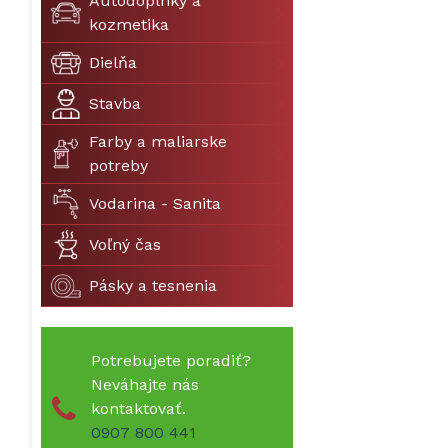
Autodoplnky a
kozmetika
Dielňa
Stavba
Farby a maliarske
potreby
Vodarina - Sanita
Voľný čas
Pásky a tesnenia
Potrebujete poradiť?
Neváhajte nás
kontaktovať.
0907 800 441