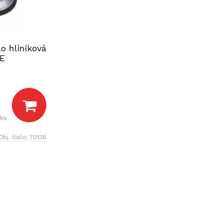
o hliníková
E
 ks
Obj. čislo:
70138