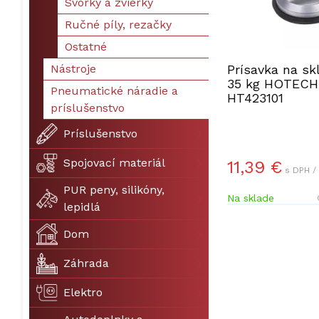
Svorky a zvierky
Ručné píly, rezačky
Ostatné
Nástroje
Prísavka na skl
35 kg HOTECH
Pneumatické náradie a
HT423101
príslušenstvo
Príslušenstvo
Spojovací materiál
11,39 €
s DPH /
PUR peny, silikóny,
Na sklade
lepidlá
Dom
Záhrada
Elektro