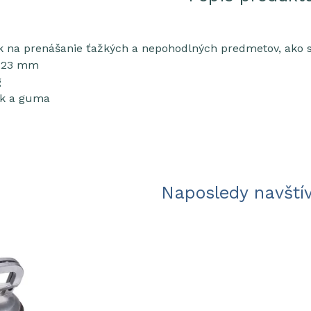
k na prenášanie ťažkých a nepohodlných predmetov, ako sú
/123 mm
g
ník a guma
Naposledy navští