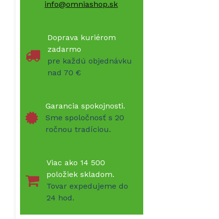
info@omniashop.sk
Doprava kuriérom
zadarmo
pre každú objednávku
nad 70 €
Garancia spokojnosti.
Sme spoločnosť s 20
ročnou tradíciou.
Viac ako 14 500
položiek skladom.
Tovar expedujeme do
24 hod.