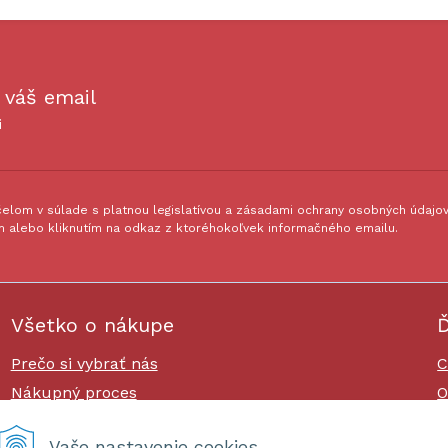
 váš email
i
lom v súlade s platnou legislatívou a zásadami ochrany osobných údajov.
 alebo kliknutím na odkaz z ktoréhokoľvek informačného emailu.
Všetko o nákupe
Ď
Prečo si vybrať nás
C
Nákupný proces
O
Platby a doprava
O
Vaše nastavenie cookies