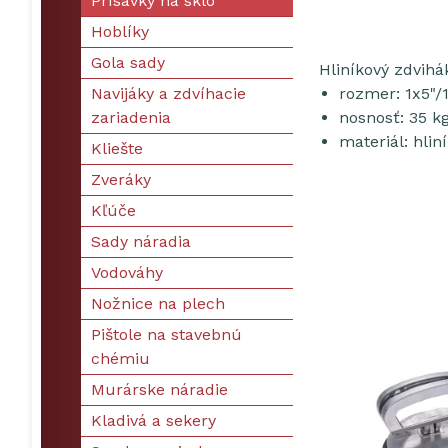
Prísavky na sklo
Hoblíky
Gola sady
Hliníkový zdvihá
Navijáky a zdvíhacie
rozmer: 1x5"
zariadenia
nosnosť: 35 k
materiál: hli
Kliešte
Zveráky
Kľúče
Sady náradia
Vodováhy
Nožnice na plech
Pištole na stavebnú
chémiu
Murárske náradie
Kladivá a sekery