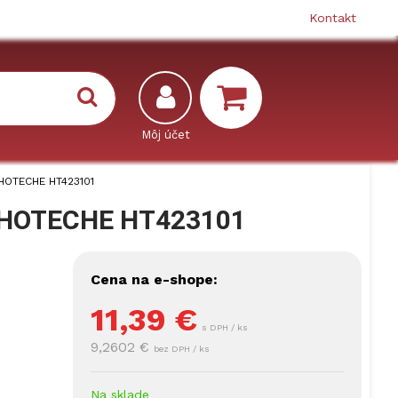
Kontakt
g HOTECHE HT423101
kg HOTECHE HT423101
Cena na e-shope:
11,39
€
s DPH / ks
9,2602 €
bez DPH / ks
Na sklade