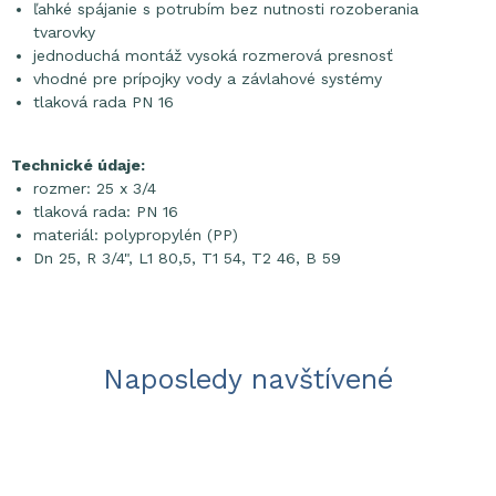
ľahké spájanie s potrubím bez nutnosti rozoberania
tvarovky
jednoduchá montáž vysoká rozmerová presnosť
vhodné pre prípojky vody a závlahové systémy
tlaková rada PN 16
Technické údaje:
rozmer: 25 x 3/4
tlaková rada: PN 16
materiál: polypropylén (PP)
Dn 25, R 3/4", L1 80,5, T1 54, T2 46, B 59
Naposledy navštívené