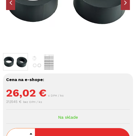
Cena na e-shope:
26,02
€
s DPH / ks
21,1545 €
bez DPH / ks
Na sklade