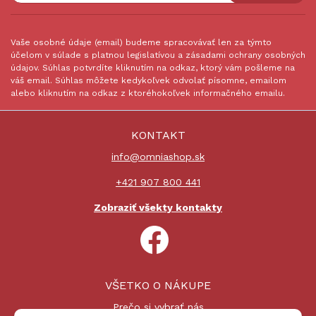
Vaše osobné údaje (email) budeme spracovávať len za týmto
účelom v súlade s platnou legislatívou a zásadami ochrany osobných
údajov. Súhlas potvrdíte kliknutím na odkaz, ktorý vám pošleme na
váš email. Súhlas môžete kedykoľvek odvolať písomne, emailom
alebo kliknutím na odkaz z ktoréhokoľvek informačného emailu.
KONTAKT
info@omniashop.sk
+421 907 800 441
Zobraziť všekty kontakty
VŠETKO O NÁKUPE
Prečo si vybrať nás