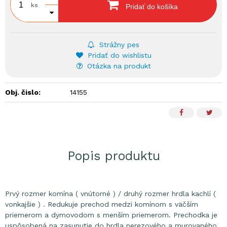
ks
Pridať do košíka
Strážny pes
Pridať do wishlistu
Otázka na produkt
Obj. čislo:
14155
Popis produktu
Prvý rozmer komína ( vnútorné ) / druhý rozmer hrdla kachlí (
vonkajšie ) . Redukuje prechod medzi komínom s väčším
priemerom a dymovodom s menším priemerom. Prechodka je
uspôsobená na zasunutie do hrdla nerezového a murovaného