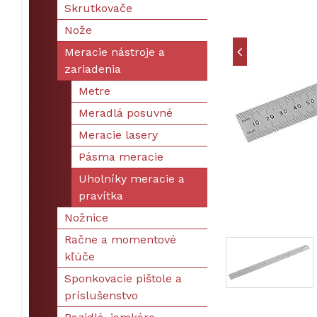
Skrutkovače
Nože
Meracie nástroje a
zariadenia
Metre
Meradlá posuvné
Meracie lasery
Pásma meracie
Uholníky meracie a
pravítka
Nožnice
Račne a momentové
kľúče
Sponkovacie pištole a
príslušenstvo