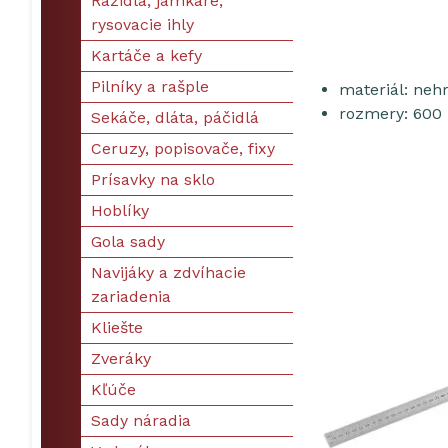
Razidlá, jamkáre,
rysovacie ihly
Kartáče a kefy
Pilníky a rašple
materiál: neh
rozmery: 60
Sekáče, dláta, páčidlá
Ceruzy, popisovače, fixy
Prísavky na sklo
Hoblíky
Gola sady
Navijáky a zdvíhacie
zariadenia
Kliešte
Zveráky
Kľúče
Sady náradia