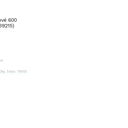
ové 600
9215)
ks
Obj. čislo:
79013