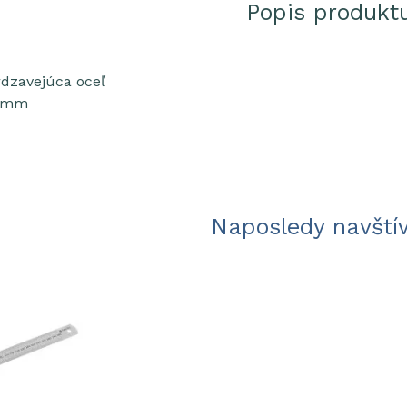
Popis produkt
rdzavejúca oceľ
0 mm
Naposledy navští