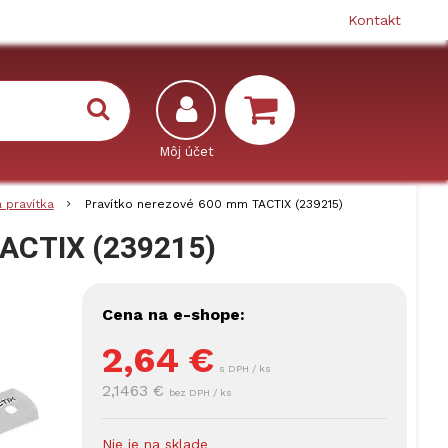
Kontakt
 pravítka
Pravítko nerezové 600 mm TACTIX (239215)
TACTIX (239215)
Cena na e-shope:
2,64
€
s DPH / ks
2,1463 €
bez DPH / ks
Nie je na sklade