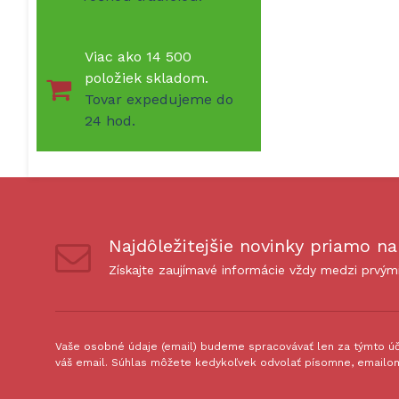
Viac ako 14 500
položiek skladom.
Tovar expedujeme do
24 hod.
Najdôležitejšie novinky priamo na
Získajte zaujímavé informácie vždy medzi prvým
Vaše osobné údaje (email) budeme spracovávať len za týmto úče
váš email. Súhlas môžete kedykoľvek odvolať písomne, emailom