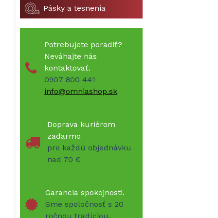
Pásky a tesnenia
Potrebujete poradiť?
Neváhajte nás
kontaktovať.
0907 800 441
info@omniashop.sk
Doprava kuriérom
zadarmo
pre každú objednávku
nad 70 €
Garancia spokojnosti.
Sme spoločnosť s 20
ročnou tradíciou.