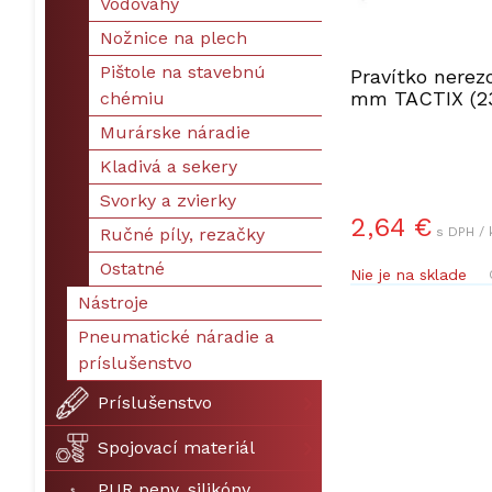
Vodováhy
Nožnice na plech
Pištole na stavebnú
Pravítko nerez
mm TACTIX (23
chémiu
Murárske náradie
Kladivá a sekery
Svorky a zvierky
2,64 €
s DPH / 
Ručné píly, rezačky
Ostatné
Nie je na sklade
Nástroje
Pneumatické náradie a
príslušenstvo
Príslušenstvo
Spojovací materiál
PUR peny, silikóny,