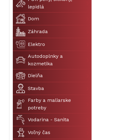
lepidlá
Dom
Záhrada
Elektro
Autodoplnky a
kozmetika
Dielňa
Stavba
Farby a maliarske
potreby
Vodarina - Sanita
Voľný čas