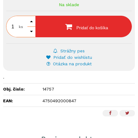
Na sklade
ks
Pridať do košíka
Strážny pes
Pridať do wishlistu
Otázka na produkt
.
Obj. čislo:
14757
EAN:
4750492000847