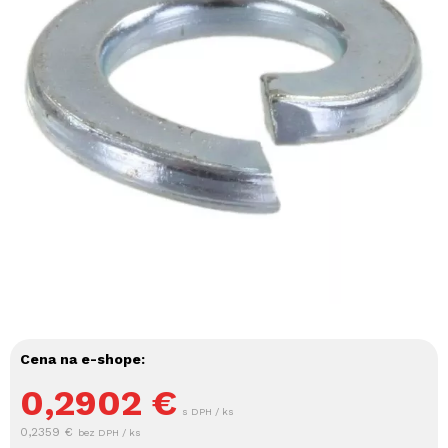
Cena na e-shope:
0,2902
€
s DPH / ks
0,2359 €
bez DPH / ks