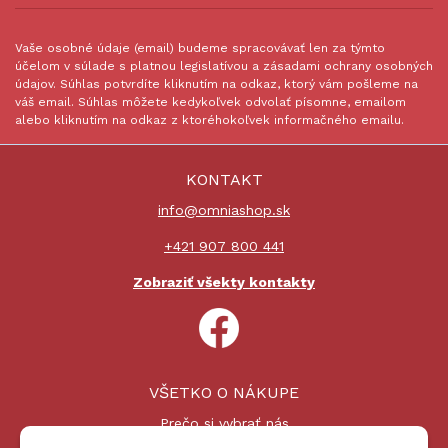
Vaše osobné údaje (email) budeme spracovávať len za týmto
účelom v súlade s platnou legislatívou a zásadami ochrany osobných
údajov. Súhlas potvrdíte kliknutím na odkaz, ktorý vám pošleme na
váš email. Súhlas môžete kedykoľvek odvolať písomne, emailom
alebo kliknutím na odkaz z ktoréhokoľvek informačného emailu.
KONTAKT
info@omniashop.sk
+421 907 800 441
Zobraziť všekty kontakty
VŠETKO O NÁKUPE
Prečo si vybrať nás
Nákupný proces