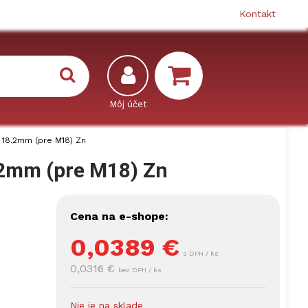
Kontakt
 18,2mm (pre M18) Zn
,2mm (pre M18) Zn
Cena na e-shope:
0,0389
€
s DPH / ks
0,0316 €
bez DPH / ks
Nie je na sklade