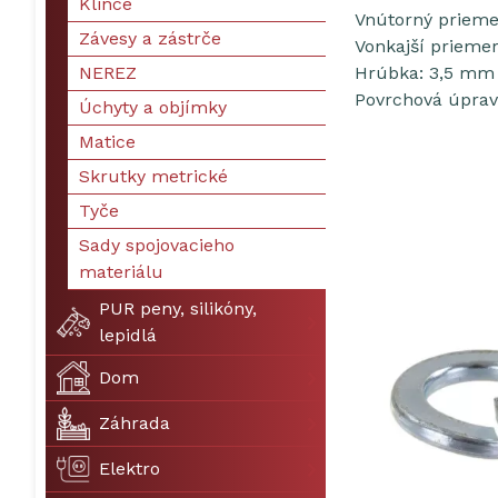
Klince
Vnútorný prieme
Závesy a zástrče
Vonkajší prieme
NEREZ
Hrúbka: 3,5 mm
Povrchová úprava
Úchyty a objímky
Matice
Skrutky metrické
Tyče
Sady spojovacieho
materiálu
PUR peny, silikóny,
lepidlá
Dom
Záhrada
Elektro