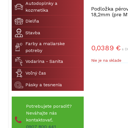
Autodoplnky a
Podložka péro
kozmetika
18,2mm (pre M
Dielňa
Stavba
Farby a maliarske
0,0389 €
s D
potreby
Nie je na sklade
Vodarina - Sanita
Voľný čas
Pásky a tesnenia
Potrebujete poradiť?
Neváhajte nás
kontaktovať.
0907 800 441