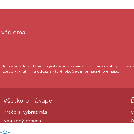
 váš email
i
lom v súlade s platnou legislatívou a zásadami ochrany osobných údajov.
 alebo kliknutím na odkaz z ktoréhokoľvek informačného emailu.
Všetko o nákupe
Ď
Prečo si vybrať nás
C
Nákupný proces
O
Platby a doprava
O