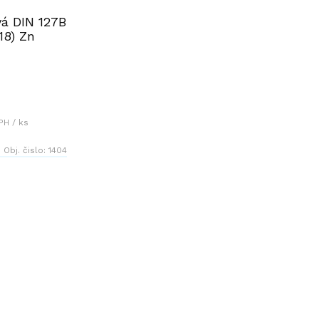
vá DIN 127B
18) Zn
PH / ks
Obj. čislo:
1404