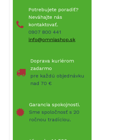
Potrebujete poradiť?
Neváhajte nás
kontaktovať.
0907 800 441
info@omniashop.sk
Doprava kuriérom
zadarmo
pre každú objednávku
nad 70 €
Garancia spokojnosti.
Sme spoločnosť s 20
ročnou tradíciou.