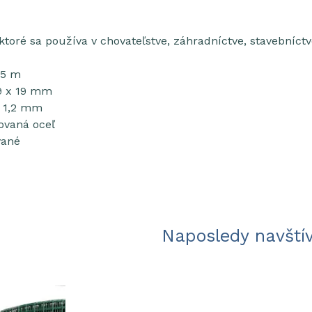
 ktoré sa používa v chovateľstve, záhradníctve, stavebníctv
25 m
19 x 19 mm
: 1,2 mm
kovaná oceľ
vané
Naposledy navští