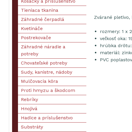
Kosačky a príslušenstvo
Tieniaca tkanina
Zvárané pletivo,
Záhradné čerpadlá
Kvetináče
rozmery: 1 x 
Postrekovače
veľkosť oka: 
hrúbka drôtu
Záhradné náradie a
materiál: zin
potreby
PVC poplasto
Chovateľské potreby
Sudy, kanistre, nádoby
Mulčovacia kôra
Proti hmyzu a škodcom
Rebríky
Hnojivá
Hadice a príslušenstvo
Substráty