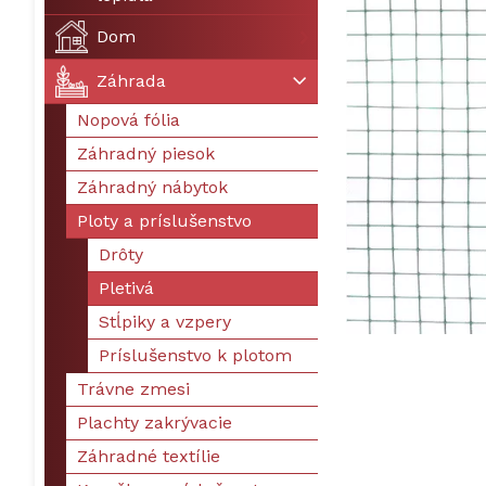
Dom
Záhrada
Nopová fólia
Záhradný piesok
Záhradný nábytok
Ploty a príslušenstvo
Drôty
Pletivá
Stĺpiky a vzpery
Príslušenstvo k plotom
Trávne zmesi
Plachty zakrývacie
Záhradné textílie