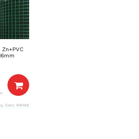
né Zn+PVC
x16mm
 m
bj. čislo:
419366