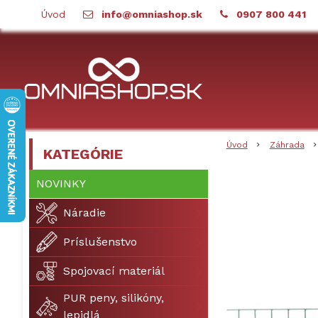
Úvod
info@omniashop.sk
0907 800 441
Úvod
Záhrada
KATEGÓRIE
NOVINKY
Náradie
Príslušenstvo
Spojovací materiál
PUR peny, silikóny,
lepidlá