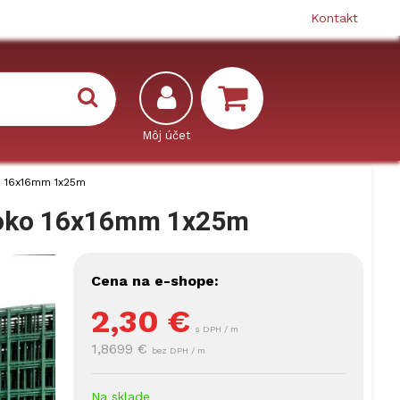
Kontakt
o 16x16mm 1x25m
 oko 16x16mm 1x25m
Cena na e-shope:
2,30
€
s DPH / m
1,8699 €
bez DPH / m
Na sklade