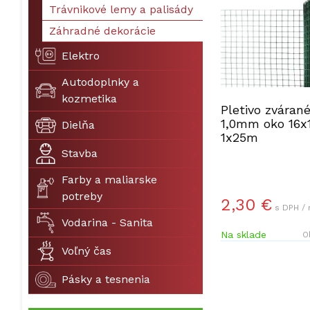
Trávnikové lemy a palisády
Záhradné dekorácie
Elektro
Autodoplnky a
kozmetika
Pletivo zvára
1,0mm oko 16
Dielňa
1x25m
Stavba
Farby a maliarske
potreby
2,30 €
s DPH /
Vodarina - Sanita
Na sklade
O
Voľný čas
Pásky a tesnenia