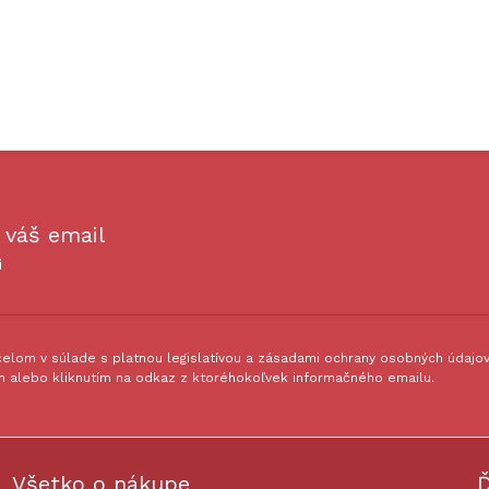
 váš email
i
lom v súlade s platnou legislatívou a zásadami ochrany osobných údajov.
 alebo kliknutím na odkaz z ktoréhokoľvek informačného emailu.
Všetko o nákupe
Ď