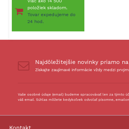
Viac ako 14 500
položiek skladom.
Tovar expedujeme do
24 hod.
Najdôležitejšie novinky priamo na
Získajte zaujímavé informácie vždy medzi prvým
Vaše osobné údaje (email) budeme spracovávať len za týmto úče
váš email. Súhlas môžete kedykoľvek odvolať písomne, emailom
Kontakt