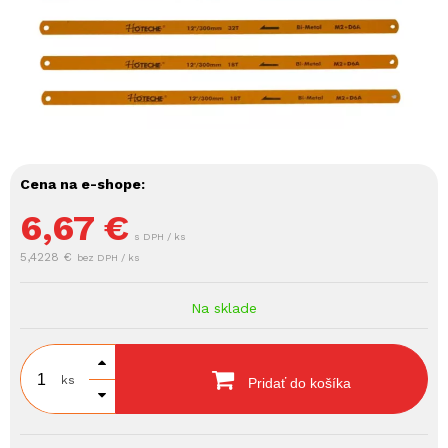
Cena na e-shope:
6,67
€
s DPH / ks
5,4228 €
bez DPH / ks
Na sklade
ks
Pridať do košíka