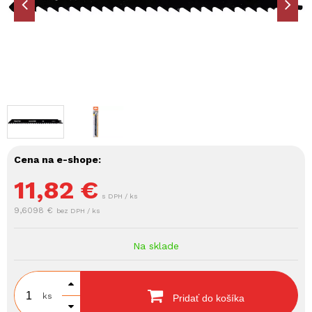
Cena na e-shope:
11,82
€
s DPH / ks
9,6098 €
bez DPH / ks
Na sklade
ks
Pridať do košíka