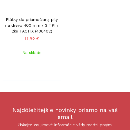
Plátky do priamočiarej píly
na drevo 400 mm / 3 TPI /
2ks TACTIX (436402)
11,82 €
Na sklade
Najdôležitejšie novinky priamo na váš
email
Získajte zaujímavé informácie vždy medzi prvými