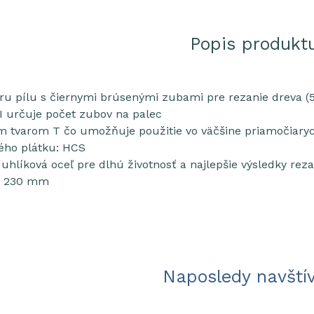
Popis produkt
ru pílu s čiernymi brúsenými zubami pre rezanie dreva (5
 určuje počet zubov na palec
m tvarom T čo umožňuje použitie vo väčšine priamočiaryc
vého plátku: HCS
uhlíková oceľ pre dlhú životnosť a najlepšie výsledky rez
a: 230 mm
Naposledy navští