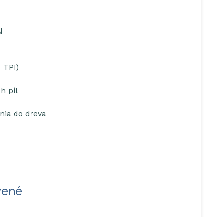
u
 TPI)
h píl
ania do dreva
vené