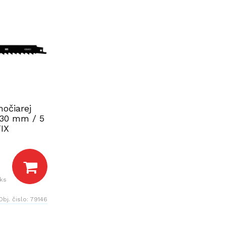
močiarej
230 mm / 5
IX
 ks
Obj. čislo:
79146