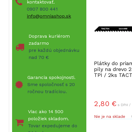
kontaktovať.
0907 800 441
info@omniashop.sk
Doprava kuriérom
zadarmo
pre každú objednávku
nad 70 €
Plátky do pria
píly na drevo 
TPI / 2ks TACT
Garancia spokojnosti.
(436405)
Sme spoločnosť s 20
ročnou tradíciou.
2,80 €
s DPH /
Viac ako 14 500
Nie je na sklade
položiek skladom.
Tovar expedujeme do