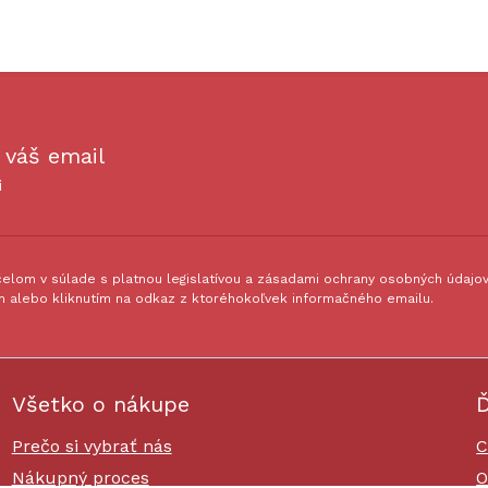
 váš email
i
lom v súlade s platnou legislatívou a zásadami ochrany osobných údajov.
 alebo kliknutím na odkaz z ktoréhokoľvek informačného emailu.
Všetko o nákupe
Ď
Prečo si vybrať nás
C
Nákupný proces
O