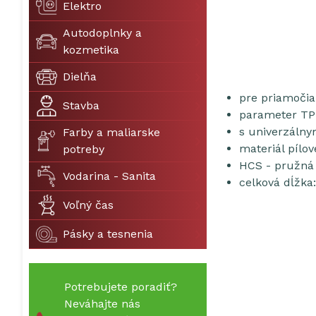
Elektro
Autodoplnky a
kozmetika
Dielňa
pre priamočia
Stavba
parameter TPI
s univerzálny
Farby a maliarske
materiál pílo
potreby
HCS - pružná 
Vodarina - Sanita
celková dĺžk
Voľný čas
Pásky a tesnenia
Potrebujete poradiť?
Neváhajte nás