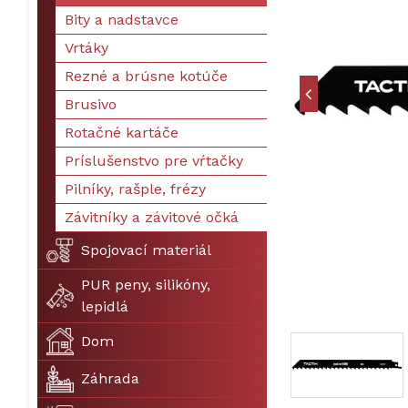
Bity a nadstavce
Vrtáky
Rezné a brúsne kotúče
Brusivo
Rotačné kartáče
Príslušenstvo pre vŕtačky
Pilníky, rašple, frézy
Závitníky a závitové očká
Spojovací materiál
PUR peny, silikóny,
lepidlá
Dom
Záhrada