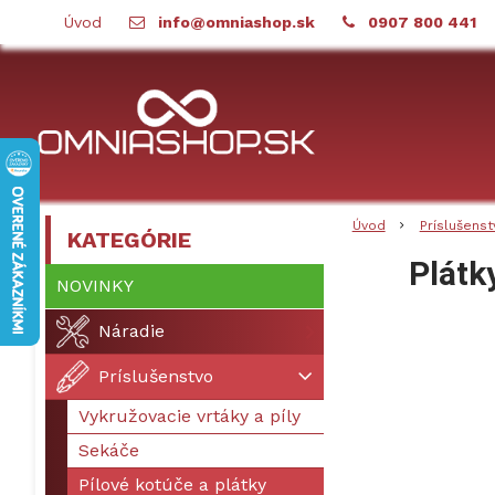
Úvod
info@omniashop.sk
0907 800 441
Úvod
Príslušenst
KATEGÓRIE
Plátk
NOVINKY
Náradie
Príslušenstvo
Vykružovacie vrtáky a píly
Sekáče
Pílové kotúče a plátky