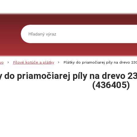
vo
Pílové kotúče a plátky
Plátky do priamočiarej píly na drevo 23
y do priamočiarej píly na drevo 2
(436405)