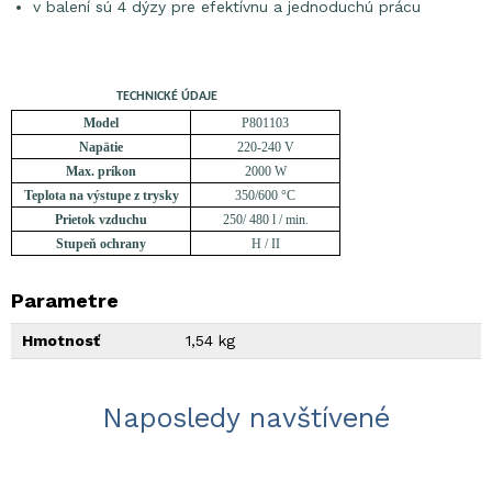
v balení sú 4 dýzy pre efektívnu a jednoduchú prácu
TECHNICKÉ ÚDAJE
Model
P801103
Napätie
220-240 V
Max. príkon
2000 W
Teplota na výstupe z trysky
350/600 °C
Prietok vzduchu
250/ 480 l / min.
Stupeň ochrany
H / II
Parametre
Hmotnosť
1,54 kg
Naposledy navštívené