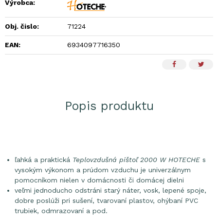
Výrobca:
Obj. čislo:
71224
EAN:
6934097716350
Popis produktu
ľahká a praktická
Teplovzdušná pištoľ 2000 W HOTECHE
s
vysokým výkonom a prúdom vzduchu je univerzálnym
pomocníkom nielen v domácnosti či domácej dielni
veľmi jednoducho odstráni starý náter, vosk, lepené spoje,
dobre poslúži pri sušení, tvarovaní plastov, ohýbaní PVC
trubiek, odmrazovaní a pod.