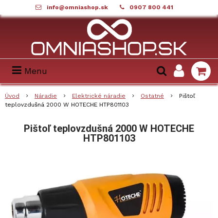
info@omniashop.sk
0907 800 441
Menu
Úvod
Náradie
Elektrické náradie
Ostatné
Pištoľ
teplovzdušná 2000 W HOTECHE HTP801103
Pištoľ teplovzdušná 2000 W HOTECHE
HTP801103