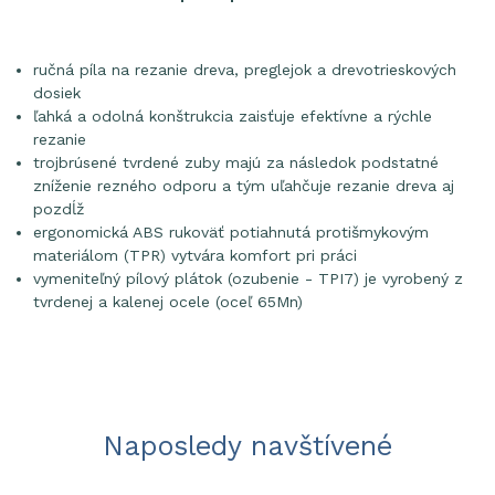
ručná píla na rezanie dreva, preglejok a drevotrieskových
dosiek
ľahká a odolná konštrukcia zaisťuje efektívne a rýchle
rezanie
trojbrúsené tvrdené zuby majú za následok podstatné
zníženie rezného odporu a tým uľahčuje rezanie dreva aj
pozdĺž
ergonomická ABS rukoväť potiahnutá protišmykovým
materiálom (TPR) vytvára komfort pri práci
vymeniteľný pílový plátok (ozubenie - TPI7) je vyrobený z
tvrdenej a kalenej ocele (oceľ 65Mn)
Naposledy navštívené