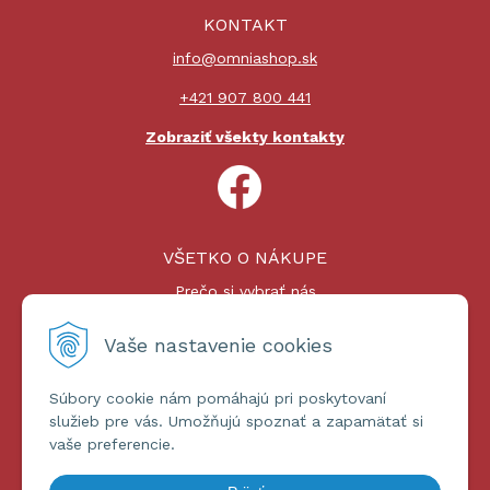
KONTAKT
info@omniashop.sk
+421 907 800 441
Zobraziť všekty kontakty
VŠETKO O NÁKUPE
Prečo si vybrať nás
Nákupný proces
Platby a doprava
Vaše nastavenie cookies
Reklamačný poriadok
Súbory cookie nám pomáhajú pri poskytovaní
ĎALŠIE INFORMÁCIE
služieb pre vás. Umožňujú spoznať a zapamätať si
vaše preferencie.
Certifikáty
Obchodné podmienky