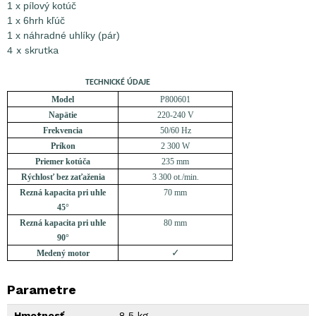
1 x pílový kotúč
1 x 6hrh kľúč
1 x náhradné uhlíky (pár)
4 x skrutka
TECHNICKÉ ÚDAJE
Model
P800601
Napätie
220-240 V
Frekvencia
50/60 Hz
Príkon
2 300 W
Priemer kotúča
235 mm
Rýchlosť bez zaťaženia
3 300 ot./min.
Rezná kapacita pri uhle
70 mm
45°
Rezná kapacita pri uhle
80 mm
90°
✓
Medený motor
Parametre
Hmotnosť
8,5 kg