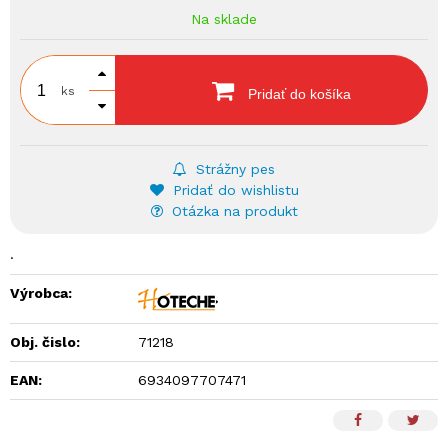
Na sklade
ks
Pridať do košíka
Strážny pes
Pridať do wishlistu
Otázka na produkt
.
Výrobca:
Obj. čislo:
71218
EAN:
6934097707471