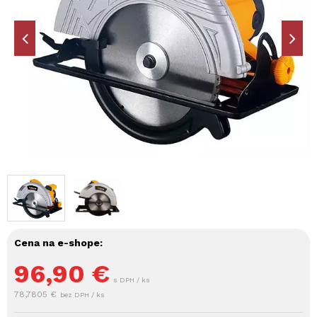
Cena na e-shope:
96,90
€
s DPH / ks
78,7805 €
bez DPH / ks