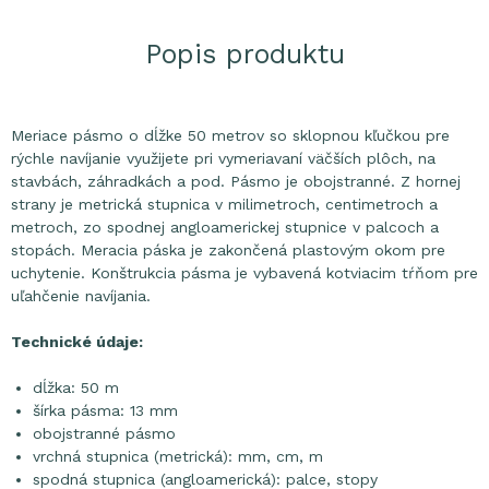
Popis produktu
Meriace pásmo o dĺžke 50 metrov so sklopnou kľučkou pre
rýchle navíjanie využijete pri vymeriavaní väčších plôch, na
stavbách, záhradkách a pod. Pásmo je obojstranné. Z hornej
strany je metrická stupnica v milimetroch, centimetroch a
metroch, zo spodnej angloamerickej stupnice v palcoch a
stopách. Meracia páska je zakončená plastovým okom pre
uchytenie. Konštrukcia pásma je vybavená kotviacim tŕňom pre
uľahčenie navíjania.
Technické údaje:
dĺžka: 50 m
šírka pásma: 13 mm
obojstranné pásmo
vrchná stupnica (metrická): mm, cm, m
spodná stupnica (angloamerická): palce, stopy