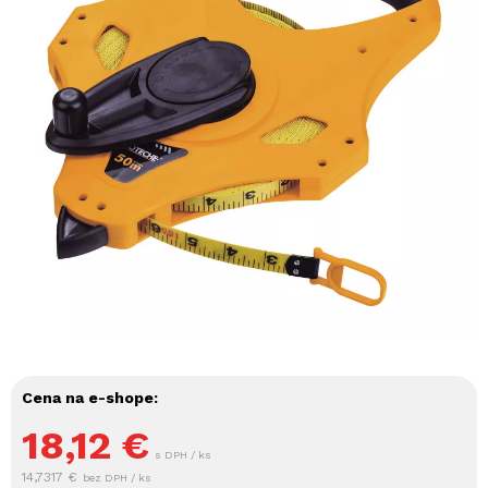
Cena na e-shope:
18,12
€
s DPH / ks
14,7317 €
bez DPH / ks