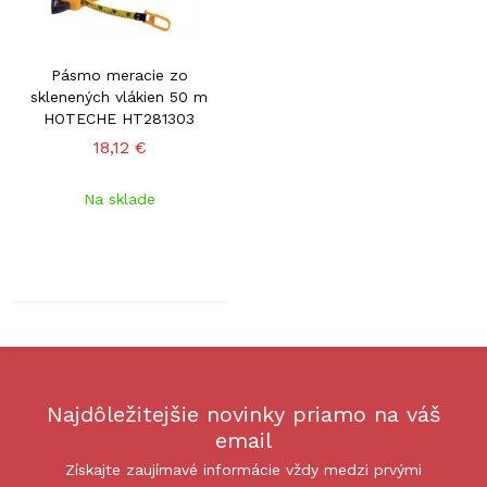
Pásmo meracie zo
sklenených vlákien 50 m
HOTECHE HT281303
18,12 €
Na sklade
Najdôležitejšie novinky priamo na váš
email
Získajte zaujímavé informácie vždy medzi prvými