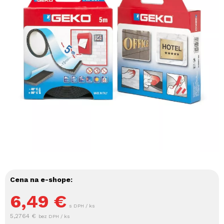
Cena na e-shope:
6,49
€
s DPH / ks
5,2764 €
bez DPH / ks