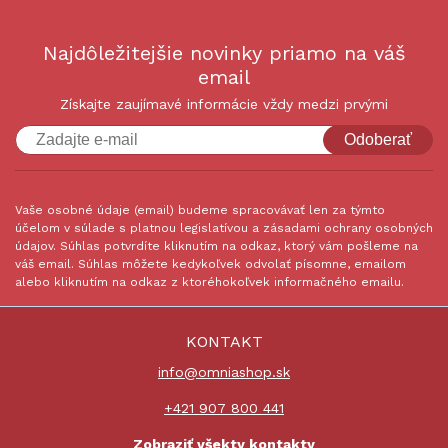
Najdôležitejšie novinky priamo na váš
email
Získajte zaujímavé informácie vždy medzi prvými
Odoberať
Vaše osobné údaje (email) budeme spracovávať len za týmto
účelom v súlade s platnou legislatívou a zásadami ochrany osobných
údajov. Súhlas potvrdíte kliknutím na odkaz, ktorý vám pošleme na
váš email. Súhlas môžete kedykoľvek odvolať písomne, emailom
alebo kliknutím na odkaz z ktoréhokoľvek informačného emailu.
KONTAKT
info@omniashop.sk
+421 907 800 441
Zobraziť všekty kontakty