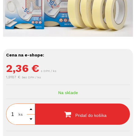
Cena na e-shope:
2,36
€
s DPH / ks
1,9187 €
bez DPH / ks
Na sklade
ks
Pridať do košíka