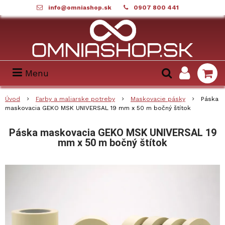
info@omniashop.sk
0907 800 441
Menu
Úvod
Farby a maliarske potreby
Maskovacie pásky
Páska
maskovacia GEKO MSK UNIVERSAL 19 mm x 50 m bočný štítok
Páska maskovacia GEKO MSK UNIVERSAL 19
mm x 50 m bočný štítok