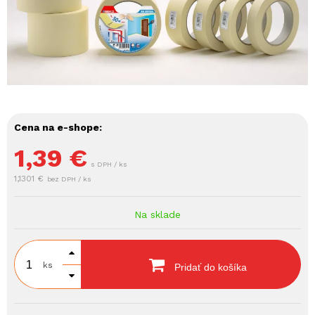
Cena na e-shope:
1,39
€
s DPH / ks
1,1301 €
bez DPH / ks
Na sklade
ks
Pridať do košíka