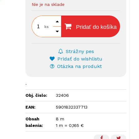
Nie je na sklade
Pridať do košíka
ks
Strážny pes
Pridať do wishlistu
Otázka na produkt
.
Obj. čislo:
32406
EAN:
5901832337713
Obsah
8 m
balenia:
1 m = 0,165 €