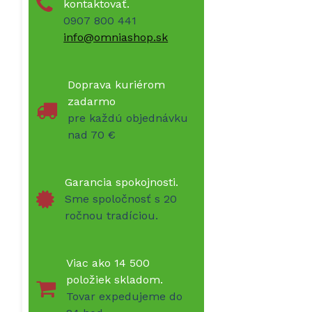
kontaktovať.
0907 800 441
info@omniashop.sk
Doprava kuriérom
zadarmo
pre každú objednávku
nad 70 €
Garancia spokojnosti.
Sme spoločnosť s 20
ročnou tradíciou.
Viac ako 14 500
položiek skladom.
Tovar expedujeme do