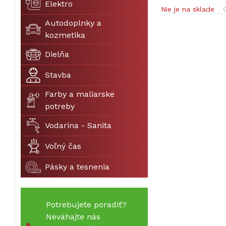
Elektro
Nie je na sklade
O
Autodoplnky a
kozmetika
Dielňa
Stavba
Farby a maliarske
potreby
Vodarina - Sanita
Voľný čas
Pásky a tesnenia
Potrebujete poradiť?
Neváhajte nás