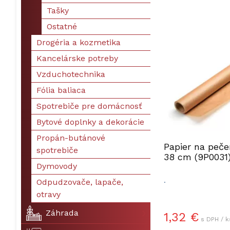
Tašky
Ostatné
Drogéria a kozmetika
Kancelárske potreby
Vzduchotechnika
Fólia baliaca
Spotrebiče pre domácnosť
Bytové doplnky a dekorácie
Propán-butánové
Papier na peče
spotrebiče
38 cm (9P0031
Dymovody
.
Odpudzovače, lapače,
otravy
Záhrada
1,32 €
s DPH / k