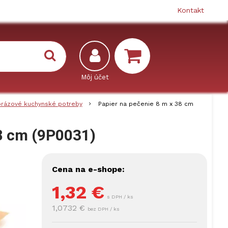
Kontakt
rázové kuchynské potreby
Papier na pečenie 8 m x 38 cm
38 cm (9P0031)
Cena na e-shope:
1,32
€
s DPH / ks
1,0732 €
bez DPH / ks