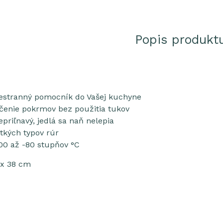
Popis produkt
šestranný pomocník do Vašej kuchyne
čenie pokrmov bez použitia tukov
priľnavý, jedlá sa naň nelepia
tkých typov rúr
00 až -80 stupňov °C
 x 38 cm