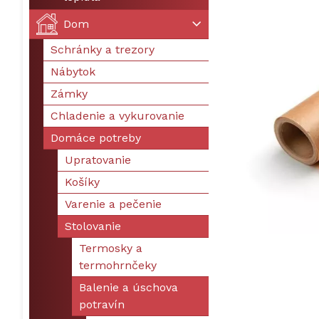
Dom
Schránky a trezory
Nábytok
Zámky
Chladenie a vykurovanie
Domáce potreby
Upratovanie
Košíky
Varenie a pečenie
Stolovanie
Termosky a
termohrnčeky
Balenie a úschova
potravín