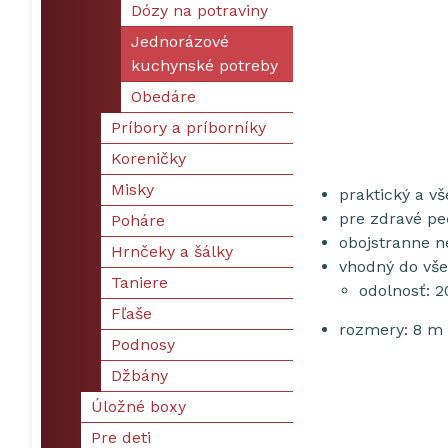
Dózy na potraviny
Jednorázové
kuchynské potreby
Obedáre
Príbory a príborníky
Koreničky
Misky
praktický a v
pre zdravé pe
Poháre
obojstranne ne
Hrnčeky a šálky
vhodný do vše
Taniere
odolnosť: 2
Fľaše
rozmery: 8 m
Podnosy
Džbány
Úložné boxy
Pre deti