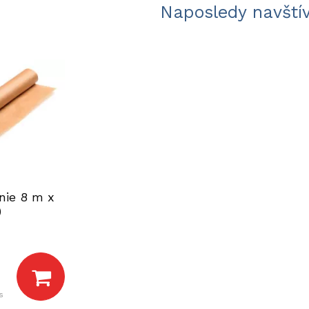
Naposledy navští
nie 8 m x
)
s