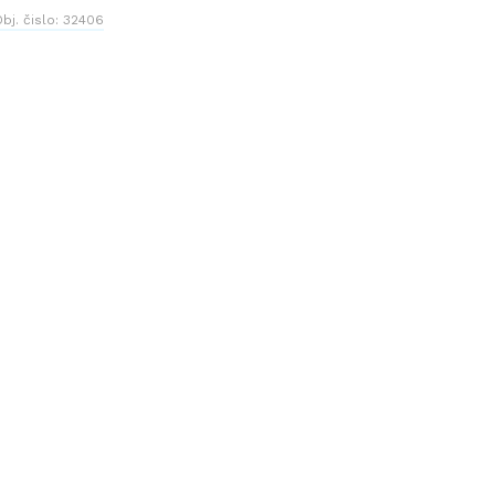
bj. čislo:
32406