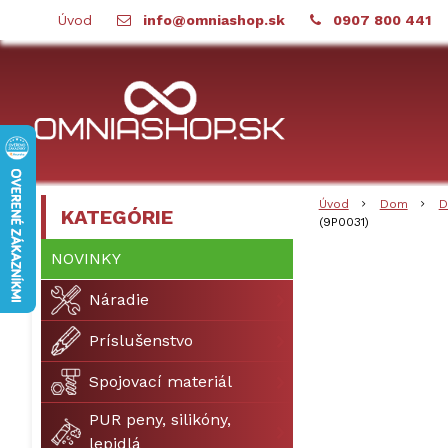
Úvod
info@omniashop.sk
0907 800 441
Úvod
Dom
D
KATEGÓRIE
(9P0031)
NOVINKY
Náradie
Príslušenstvo
Spojovací materiál
PUR peny, silikóny,
lepidlá