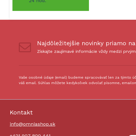
24 hod.
Najdôležitejšie novinky priamo na
Získajte zaujímavé informácie vždy medzi prvým
Vaše osobné údaje (email) budeme spracovávať len za týmto úče
váš email. Súhlas môžete kedykoľvek odvolať písomne, emailom
Kontakt
info@omniashop.sk
+421 907 800 441