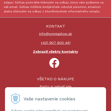
údajov. Súhlas potvrdíte kliknutím na odkaz, ktorý vám pošleme na
váš email. Súhlas môžete kedykoľvek odvolať písomne, emailom
alebo kliknutím na odkaz z ktoréhokoľvek informačného emailu.
KONTAKT
info@omniashop.sk
+421 907 800 441
Zobraziť všekty kontakty
VŠETKO O NÁKUPE
Prečo si vybrať nás
Nákupný proces
Platby a doprava
Vaše nastavenie cookies
Reklamačný poriadok
Súbory cookie nám pomáhajú pri poskytovaní