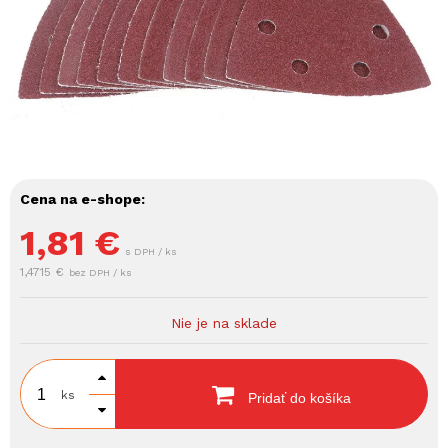
Cena na e-shope:
1,81
€
s DPH / ks
1,4715 €
bez DPH / ks
Nie je na sklade
ks
Pridať do košíka