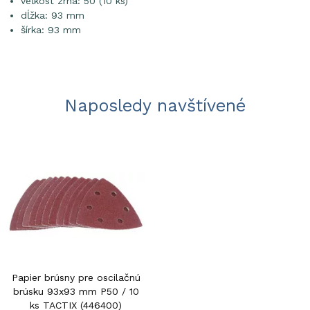
veľkosť zrna: 50 (10 ks)
dĺžka: 93 mm
šírka: 93 mm
Naposledy navštívené
Papier brúsny pre oscilačnú
brúsku 93x93 mm P50 / 10
ks TACTIX (446400)