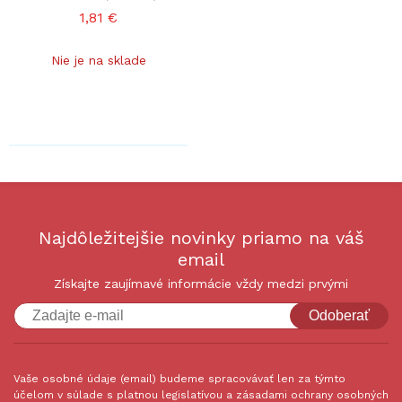
1,81 €
Nie je na sklade
Najdôležitejšie novinky priamo na váš
email
Získajte zaujímavé informácie vždy medzi prvými
Odoberať
Vaše osobné údaje (email) budeme spracovávať len za týmto
účelom v súlade s platnou legislatívou a zásadami ochrany osobných