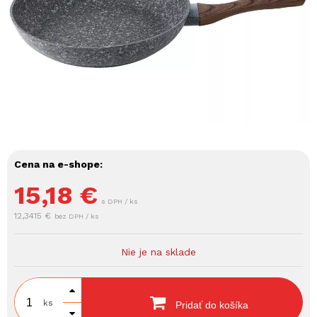
Cena na e-shope:
15,18
€
s DPH / ks
12,3415 €
bez DPH / ks
Nie je na sklade
ks
Pridať do košíka