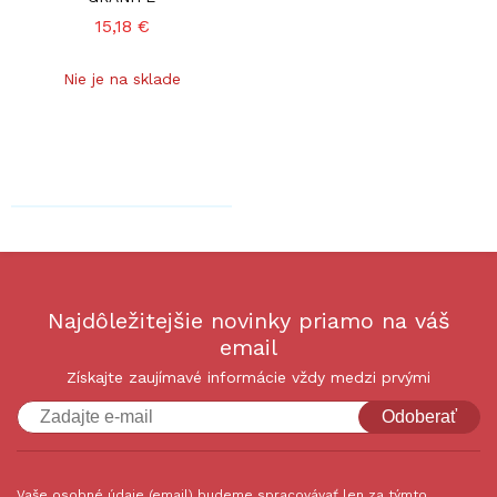
15,18 €
Nie je na sklade
Najdôležitejšie novinky priamo na váš
email
Získajte zaujímavé informácie vždy medzi prvými
Odoberať
Vaše osobné údaje (email) budeme spracovávať len za týmto