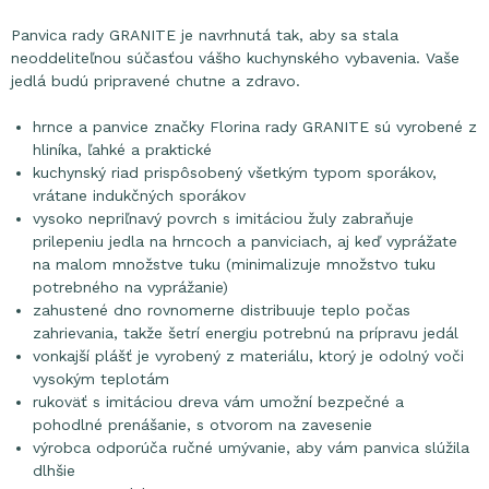
Panvica rady GRANITE je navrhnutá tak, aby sa stala
neoddeliteľnou súčasťou vášho kuchynského vybavenia. Vaše
jedlá budú pripravené chutne a zdravo.
hrnce a panvice značky Florina rady GRANITE sú vyrobené z
hliníka, ľahké a praktické
kuchynský riad prispôsobený všetkým typom sporákov,
vrátane indukčných sporákov
vysoko nepriľnavý povrch s imitáciou žuly zabraňuje
prilepeniu jedla na hrncoch a panviciach, aj keď vyprážate
na malom množstve tuku (minimalizuje množstvo tuku
potrebného na vyprážanie)
zahustené dno rovnomerne distribuuje teplo počas
zahrievania, takže šetrí energiu potrebnú na prípravu jedál
vonkajší plášť je vyrobený z materiálu, ktorý je odolný voči
vysokým teplotám
rukoväť s imitáciou dreva vám umožní bezpečné a
pohodlné prenášanie, s otvorom na zavesenie
výrobca odporúča ručné umývanie, aby vám panvica slúžila
dlhšie