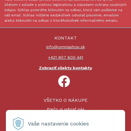
účelom v súlade s platnou legislatívou a zásadami ochrany osobných
údajov. Súhlas potvrdíte kliknutím na odkaz, ktorý vám pošleme na
váš email. Súhlas môžete kedykoľvek odvolať písomne, emailom
alebo kliknutím na odkaz z ktoréhokoľvek informačného emailu.
KONTAKT
info@omniashop.sk
+421 907 800 441
Zobraziť všekty kontakty
VŠETKO O NÁKUPE
Prečo si vybrať nás
Nákupný proces
Platby a doprava
Vaše nastavenie cookies
Reklamačný poriadok