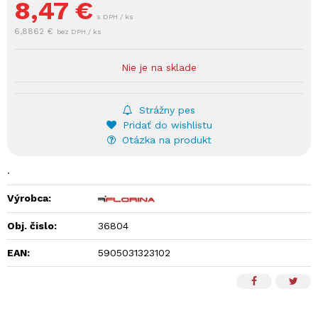
8,47
€
s DPH / ks
6,8862 €
bez DPH / ks
Nie je na sklade
Strážny pes
Pridať do wishlistu
Otázka na produkt
.
Výrobca:
Obj. čislo:
36804
EAN:
5905031323102