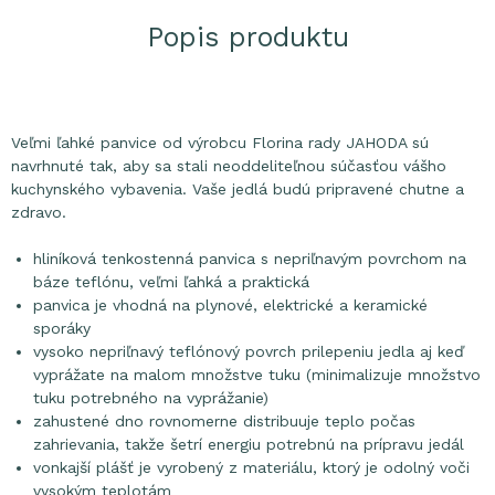
Popis produktu
Veľmi ľahké panvice od výrobcu Florina rady JAHODA sú
navrhnuté tak, aby sa stali neoddeliteľnou súčasťou vášho
kuchynského vybavenia. Vaše jedlá budú pripravené chutne a
zdravo.
hliníková tenkostenná panvica s nepriľnavým povrchom na
báze teflónu, veľmi ľahká a praktická
panvica je vhodná na plynové, elektrické a keramické
sporáky
vysoko nepriľnavý teflónový povrch prilepeniu jedla aj keď
vyprážate na malom množstve tuku (minimalizuje množstvo
tuku potrebného na vyprážanie)
zahustené dno rovnomerne distribuuje teplo počas
zahrievania, takže šetrí energiu potrebnú na prípravu jedál
vonkajší plášť je vyrobený z materiálu, ktorý je odolný voči
vysokým teplotám