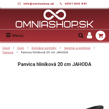
info@omniashop.sk
0907 800 441
Menu
Úvod
Dom
Domáce potreby
Varenie a pečenie
Panvice
Panvica hliníková 20 cm JAHODA
Panvica hliníková 20 cm JAHODA