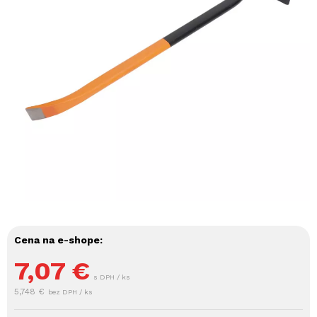
Cena na e-shope:
7,07
€
s DPH / ks
5,748 €
bez DPH / ks