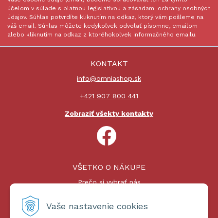
účelom v súlade s platnou legislatívou a zásadami ochrany osobných
údajov. Súhlas potvrdíte kliknutím na odkaz, ktorý vám pošleme na
váš email. Súhlas môžete kedykoľvek odvolať písomne, emailom
alebo kliknutím na odkaz z ktoréhokoľvek informačného emailu.
KONTAKT
info@omniashop.sk
+421 907 800 441
Zobraziť všekty kontakty
VŠETKO O NÁKUPE
Prečo si vybrať nás
Nákupný proces
Platby a doprava
Vaše nastavenie cookies
Reklamačný poriadok