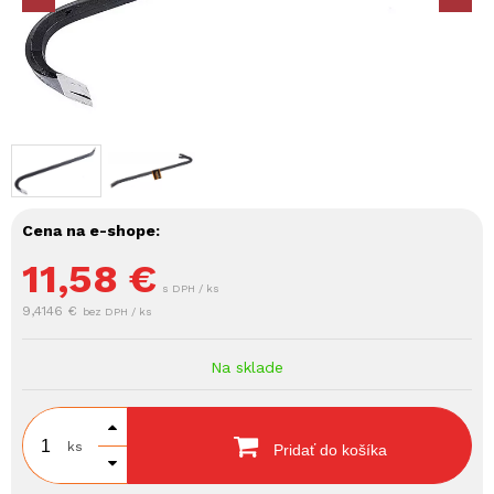
Cena na e-shope:
11,58
€
s DPH / ks
9,4146 €
bez DPH / ks
Na sklade
ks
Pridať do košíka