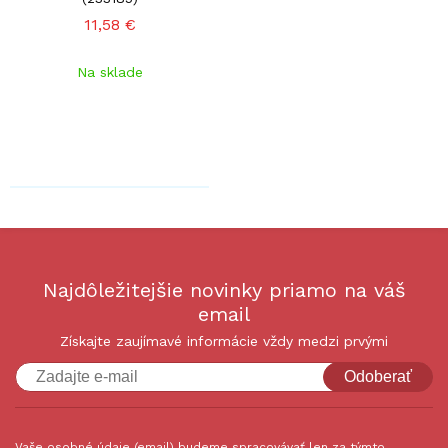
11,58 €
Na sklade
Najdôležitejšie novinky priamo na váš
email
Získajte zaujímavé informácie vždy medzi prvými
Odoberať
Vaše osobné údaje (email) budeme spracovávať len za týmto