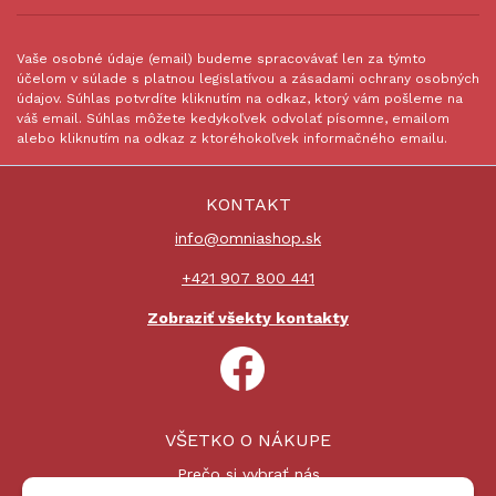
Vaše osobné údaje (email) budeme spracovávať len za týmto
účelom v súlade s platnou legislatívou a zásadami ochrany osobných
údajov. Súhlas potvrdíte kliknutím na odkaz, ktorý vám pošleme na
váš email. Súhlas môžete kedykoľvek odvolať písomne, emailom
alebo kliknutím na odkaz z ktoréhokoľvek informačného emailu.
KONTAKT
info@omniashop.sk
+421 907 800 441
Zobraziť všekty kontakty
VŠETKO O NÁKUPE
Prečo si vybrať nás