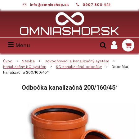
info@omniashop.sk
0907 800 441
Menu
Úvod
Stavba
Odvodňovací a kanalizačný systém
Kanalizačný KG systém
KG kanalizačné odbočky
Odbočka
kanalizačná 200/160/45°
Odbočka kanalizačná 200/160/45°