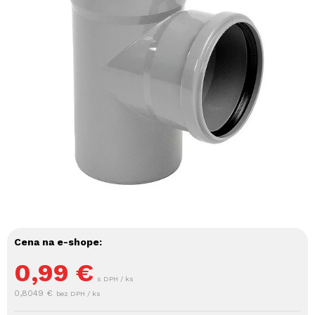
Cena na e-shope:
0,99
€
s DPH / ks
0,8049 €
bez DPH / ks