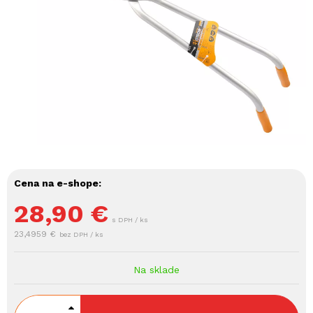
Cena na e-shope:
28,90
€
s DPH / ks
23,4959 €
bez DPH / ks
Na sklade