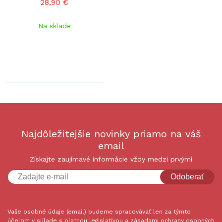
28,90 €
Na sklade
Najdôležitejšie novinky priamo na váš
email
Získajte zaujímavé informácie vždy medzi prvými
Odoberať
Vaše osobné údaje (email) budeme spracovávať len za týmto
účelom v súlade s platnou legislatívou a zásadami ochrany osobných