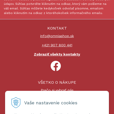
údajov. Súhlas potvrdíte kliknutím na odkaz, ktorý vám pošleme na
váš email. Súhlas môžete kedykoľvek odvolať písomne, emailom
alebo kliknutím na odkaz z ktoréhokoľvek informačného emailu.
KONTAKT
info@omniashop.sk
+421 907 800 441
Zobraziť všekty kontakty
VŠETKO O NÁKUPE
Prečo si vybrať nás
Nákupný proces
Platby a doprava
Vaše nastavenie cookies
Reklamačný poriadok