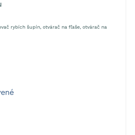
u
ovač rybích šupín, otvárač na fľaše, otvárač na
vené