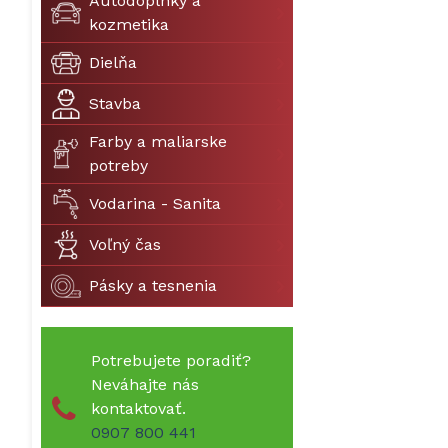
Autodoplnky a
kozmetika
Dielňa
Stavba
Farby a maliarske
potreby
Vodarina - Sanita
Voľný čas
Pásky a tesnenia
Potrebujete poradiť?
Neváhajte nás
kontaktovať.
0907 800 441