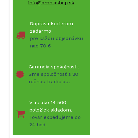
info@omniashop.sk
Doprava kuriérom
zadarmo
pre každú objednávku
nad 70 €
Garancia spokojnosti.
Sme spoločnosť s 20
ročnou tradíciou.
Viac ako 14 500
položiek skladom.
Tovar expedujeme do
24 hod.