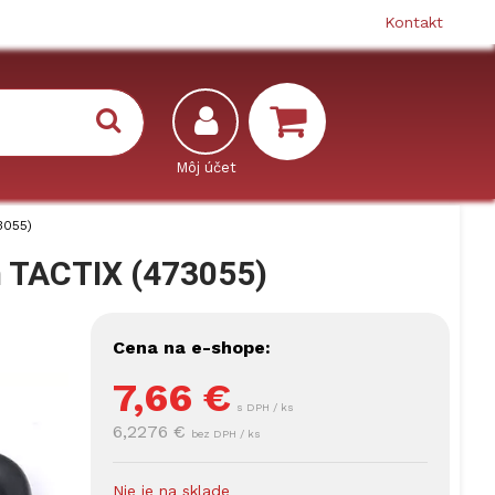
Kontakt
3055)
 TACTIX (473055)
Cena na e-shope:
7,66
€
s DPH / ks
6,2276 €
bez DPH / ks
Nie je na sklade