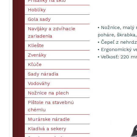
Prísavky na sklo
Hoblíky
Gola sady
• Nožnice, malý 
Navijáky a zdvíhacie
poháre, škrabka,
zariadenia
• Čepeľ z nehrd
Kliešte
• Ergonomický v
Zveráky
• Veľkosť: 220 
Kľúče
Sady náradia
Vodováhy
Nožnice na plech
Pištole na stavebnú
chémiu
Murárske náradie
Kladivá a sekery