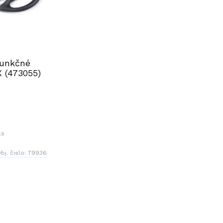
funkčné
 (473055)
ks
bj. čislo:
79936