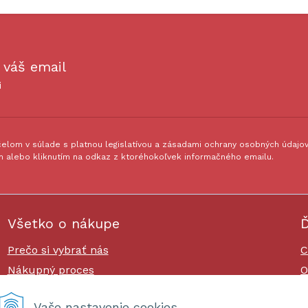
 váš email
i
lom v súlade s platnou legislatívou a zásadami ochrany osobných údajov.
 alebo kliknutím na odkaz z ktoréhokoľvek informačného emailu.
Všetko o nákupe
Ď
Prečo si vybrať nás
C
Nákupný proces
O
Platby a doprava
O
Vaše nastavenie cookies