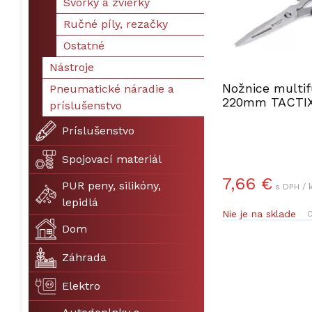
Svorky a zvierky
Ručné píly, rezačky
Ostatné
Nástroje
Nožnice multi
Pneumatické náradie a
220mm TACTIX
príslušenstvo
Príslušenstvo
Spojovací materiál
7,66 €
PUR peny, silikóny,
s DPH / 
lepidlá
Nie je na sklade
O
Dom
Záhrada
Elektro