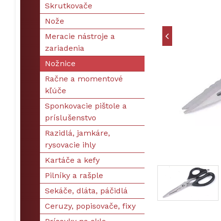
Skrutkovače
Nože
Meracie nástroje a
zariadenia
Nožnice
Račne a momentové
kľúče
Sponkovacie pištole a
príslušenstvo
Razidlá, jamkáre,
rysovacie ihly
Kartáče a kefy
Pilníky a rašple
Sekáče, dláta, páčidlá
Ceruzy, popisovače, fixy