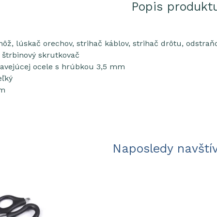
Popis produkt
nôž, lúskač orechov, strihač káblov, strihač drôtu, odstraň
 štrbinový skrutkovač
zavejúcej ocele s hrúbkou 3,5 mm
eľký
mm
Naposledy navští