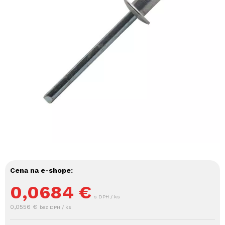
Cena na e-shope:
0,0684
€
s DPH / ks
0,0556 €
bez DPH / ks