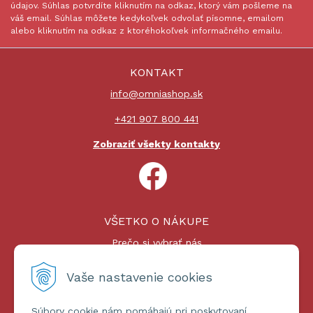
údajov. Súhlas potvrdíte kliknutím na odkaz, ktorý vám pošleme na
váš email. Súhlas môžete kedykoľvek odvolať písomne, emailom
alebo kliknutím na odkaz z ktoréhokoľvek informačného emailu.
KONTAKT
info@omniashop.sk
+421 907 800 441
Zobraziť všekty kontakty
VŠETKO O NÁKUPE
Prečo si vybrať nás
Nákupný proces
Platby a doprava
Vaše nastavenie cookies
Reklamačný poriadok
Súbory cookie nám pomáhajú pri poskytovaní