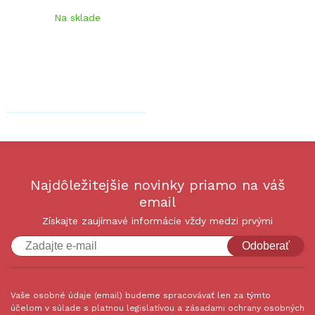
Na sklade
Najdôležitejšie novinky priamo na váš
email
Získajte zaujímavé informácie vždy medzi prvými
Odoberať
Vaše osobné údaje (email) budeme spracovávať len za týmto
účelom v súlade s platnou legislatívou a zásadami ochrany osobných