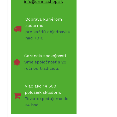
info@omniashop.sk
Doprava kuriérom
zadarmo
pre každú objednávku
nad 70 €
Garancia spokojnosti.
Sme spoločnosť s 20
ročnou tradíciou.
Viac ako 14 500
položiek skladom.
Tovar expedujeme do
24 hod.