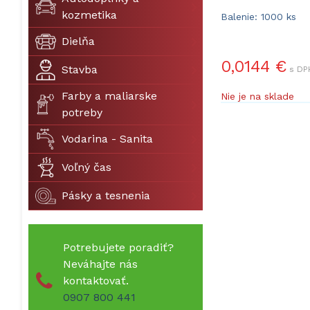
kozmetika
Balenie: 1000 ks
Dielňa
0,0144 €
Stavba
s DP
Farby a maliarske
Nie je na sklade
potreby
Vodarina - Sanita
Voľný čas
Pásky a tesnenia
Potrebujete poradiť?
Neváhajte nás
kontaktovať.
0907 800 441