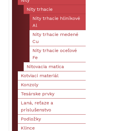
Nity
Nity trhacie
Nity trhacie hliníkové
Al
Nity trhacie medené
Cu
Nity trhacie oceľové
Fe
Nitovacia matica
Kotviaci materiál
Konzoly
Tesárske prvky
Laná, reťaze a
príslušenstvo
Podložky
Klince