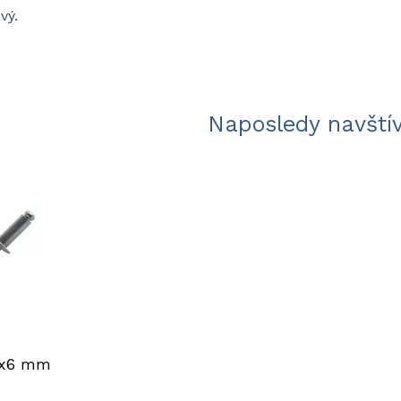
vý.
Naposledy navští
 3x6 mm