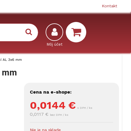
Kontakt
ací AL 3x6 mm
x6 mm
Cena na e-shope:
0,0144
€
s DPH / ks
0,0117 €
bez DPH / ks
Nie je na sklade