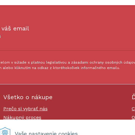
 váš email
i
lom v súlade s platnou legislatívou a zásadami ochrany osobných údajov.
 alebo kliknutím na odkaz z ktoréhokoľvek informačného emailu.
Všetko o nákupe
Ď
Prečo si vybrať nás
C
Nákupný proces
O
Platby a doprava
O
Vaše nastavenie cookies
Reklamačný poriadok