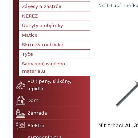
Nit trhací hliníko
Závesy a zástrče
NEREZ
Úchyty a objímky
Matice
Skrutky metrické
Tyče
Sady spojovacieho
materiálu
PUR peny, silikóny,
lepidlá
Dom
Záhrada
Nit trhací AL
Elektro
Autodoplnky a