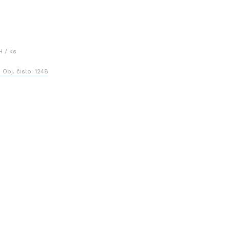
H / ks
Obj. čislo:
1248