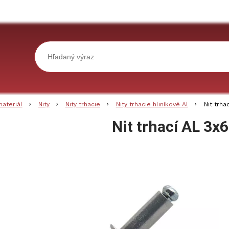
materiál
Nity
Nity trhacie
Nity trhacie hliníkové Al
Nit trh
Nit trhací AL 3