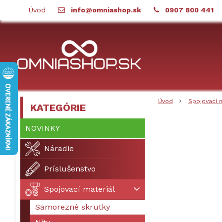
Úvod
info@omniashop.sk
0907 800 441
Úvod
Spojovací 
KATEGÓRIE
NOVINKY
Náradie
Príslušenstvo
Spojovací materiál
Samorezné skrutky