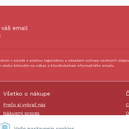
 váš email
i
lom v súlade s platnou legislatívou a zásadami ochrany osobných údajov.
 alebo kliknutím na odkaz z ktoréhokoľvek informačného emailu.
Všetko o nákupe
Ď
Prečo si vybrať nás
C
Nákupný proces
O
Platby a doprava
O
Vaše nastavenie cookies