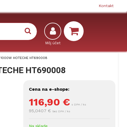
Kontakt
ký 1000W HOTECHE HT690008
OTECHE HT690008
Cena na e-shope:
116,90
€
s DPH / ks
95,0407 €
bez DPH / ks
Na sklade