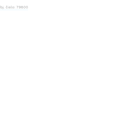
bj. čislo:
79800