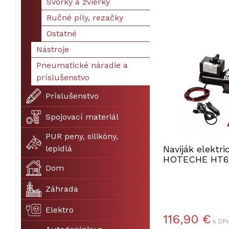
Svorky a zvierky
Ručné píly, rezačky
Ostatné
Nástroje
Pneumatické náradie a
príslušenstvo
Príslušenstvo
Spojovací materiál
PUR peny, silikóny,
Naviják elektr
lepidlá
HOTECHE HT6
Dom
Záhrada
Elektro
116,90 €
s DPH