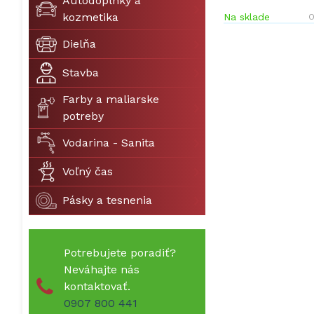
Autodoplnky a
kozmetika
Na sklade
O
Dielňa
Stavba
Farby a maliarske
potreby
Vodarina - Sanita
Voľný čas
Pásky a tesnenia
Potrebujete poradiť?
Neváhajte nás
kontaktovať.
0907 800 441