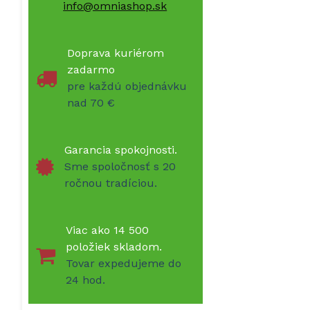
info@omniashop.sk
Doprava kuriérom
zadarmo
pre každú objednávku
nad 70 €
Garancia spokojnosti.
Sme spoločnosť s 20
ročnou tradíciou.
Viac ako 14 500
položiek skladom.
Tovar expedujeme do
24 hod.