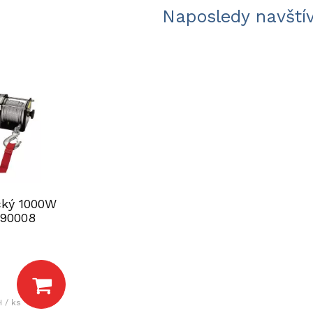
Naposledy navští
ický 1000W
90008
 / ks