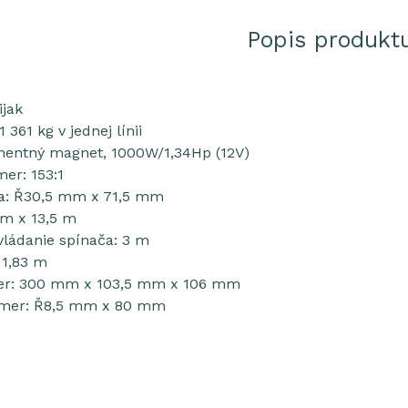
Popis produkt
ijak
 361 kg v jednej línii
nentný magnet, 1000W/1,34Hp (12V)
er: 153:1
: Ř30,5 mm x 71,5 mm
m x 13,5 m
vládanie spínača: 3 m
 1,83 m
er: 300 mm x 103,5 mm x 106 mm
mer: Ř8,5 mm x 80 mm