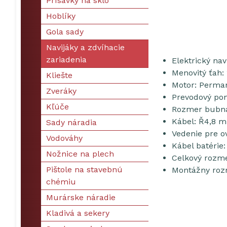
Prísavky na sklo
Hoblíky
Gola sady
Navijáky a zdvíhacie
zariadenia
Elektrický nav
Menovitý ťah: 1
Kliešte
Motor: Perma
Zveráky
Prevodový pom
Kľúče
Rozmer bubna
Kábel: Ř4,8 m
Sady náradia
Vedenie pre o
Vodováhy
Kábel batérie:
Nožnice na plech
Celkový rozm
Pištole na stavebnú
Montážny roz
chémiu
Murárske náradie
Kladivá a sekery