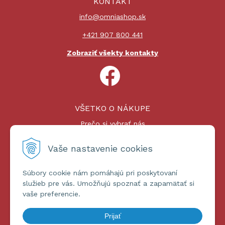
KONTAKT
info@omniashop.sk
+421 907 800 441
Zobraziť všekty kontakty
VŠETKO O NÁKUPE
Prečo si vybrať nás
Nákupný proces
Platby a doprava
Vaše nastavenie cookies
Reklamačný poriadok
Súbory cookie nám pomáhajú pri poskytovaní
ĎALŠIE INFORMÁCIE
služieb pre vás. Umožňujú spoznať a zapamätať si
vaše preferencie.
Certifikáty
Obchodné podmienky
Prijať
Ochrana osobných údajov