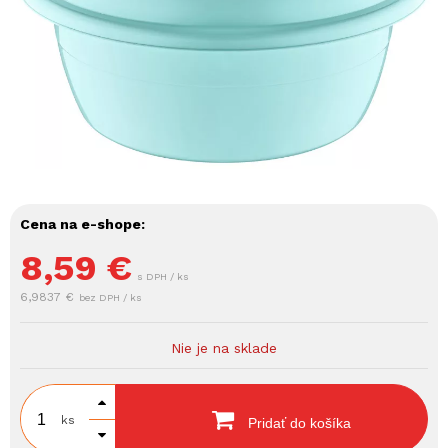
Cena na e-shope:
8,59
€
s DPH / ks
6,9837 €
bez DPH / ks
Nie je na sklade
ks
Pridať do košíka