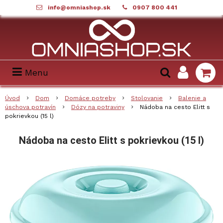
info@omniashop.sk
0907 800 441
Menu
Úvod
Dom
Domáce potreby
Stolovanie
Balenie a
úschova potravín
Dózy na potraviny
Nádoba na cesto Elitt s
pokrievkou (15 l)
Nádoba na cesto Elitt s pokrievkou (15 l)