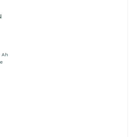
u
0 Ah
ie