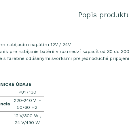
Popis produkt
ým nabíjacím napätím 12V / 24V
ník pre nabíjanie batérií v rozmedzí kapacít od 30 do 30
le s farebne odlíšenými svorkami pre jednoduché pripojen
É ÚDAJE
P817130
220-240 V
~
ncia
50/60 Hz
12 V/300 W ,
24 V/490 W