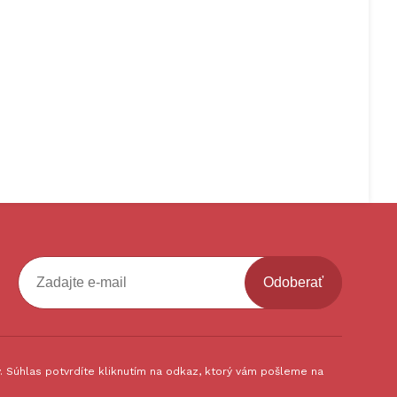
Odoberať
 Súhlas potvrdíte kliknutím na odkaz, ktorý vám pošleme na