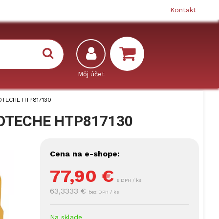
Kontakt
HOTECHE HTP817130
 HOTECHE HTP817130
Cena na e-shope:
77,90
€
s DPH / ks
63,3333 €
bez DPH / ks
Na sklade