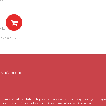
/ ks
bj. čislo:
72996
 váš email
i
lom v súlade s platnou legislatívou a zásadami ochrany osobných údajov.
 alebo kliknutím na odkaz z ktoréhokoľvek informačného emailu.