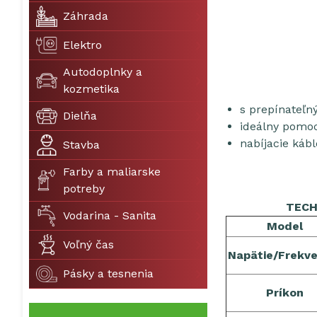
Záhrada
Elektro
Autodoplnky a
kozmetika
s prepínateľn
Dielňa
ideálny pomoc
nabíjacie káb
Stavba
Farby a maliarske
potreby
TECHNICK
Vodarina - Sanita
Model
Voľný čas
Napätie/Frekve
Pásky a tesnenia
Príkon