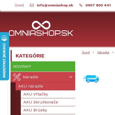
Úvod
info@omniashop.sk
0907 800 441
Úvod
Náradie
KATEGÓRIE
NOVINKY
Náradie
AKU náradie
AKU Vŕtačky
AKU Skrutkovače
AKU Brúsky