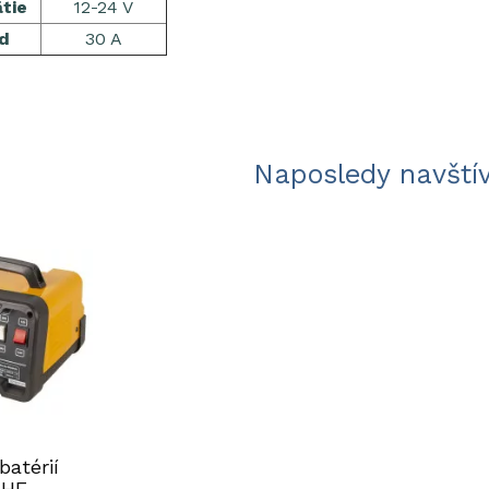
ätie
12-24 V
úd
30 A
Naposledy navští
batérií
CHE