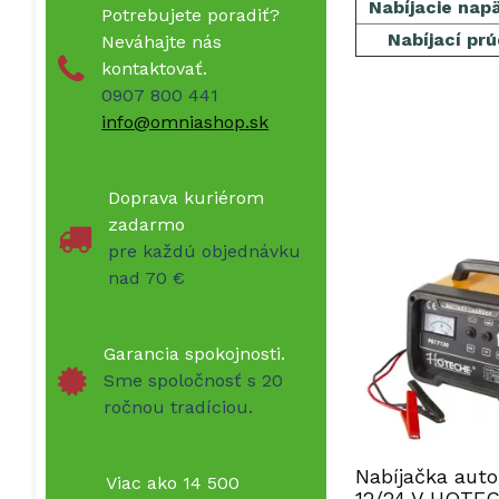
Nabíjacie nap
Potrebujete poradiť?
Nabíjací pr
Neváhajte nás
kontaktovať.
0907 800 441
info@omniashop.sk
Doprava kuriérom
zadarmo
pre každú objednávku
nad 70 €
Garancia spokojnosti.
Sme spoločnosť s 20
ročnou tradíciou.
Nabíjačka auto
Viac ako 14 500
12/24 V HOTE