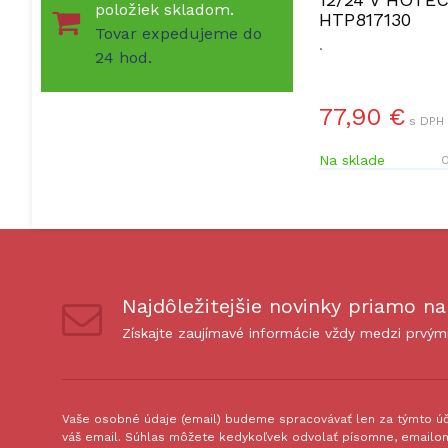
položiek skladom.
HTP817130
Tovar expedujeme do
.
24 hod.
77,90 €
s DPH 
Na sklade
O
Najdôležitejšie novinky priamo na
Získajte zaujímavé informácie vždy medzi prvým
Vaše osobné údaje (email) budeme spracovávať len za týmto úče
váš email. Súhlas môžete kedykoľvek odvolať písomne, emailom