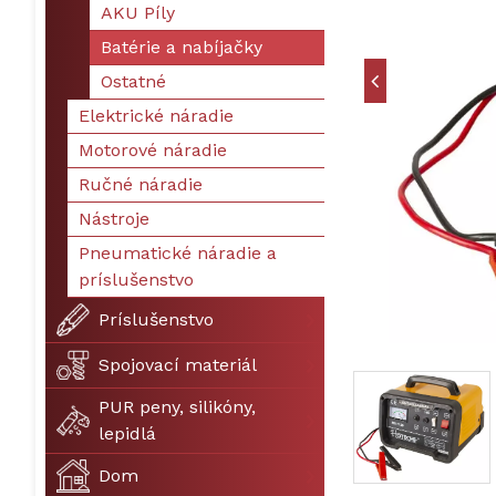
AKU Píly
Batérie a nabíjačky
Ostatné
Elektrické náradie
Motorové náradie
Ručné náradie
Nástroje
Pneumatické náradie a
príslušenstvo
Príslušenstvo
Spojovací materiál
PUR peny, silikóny,
lepidlá
Dom