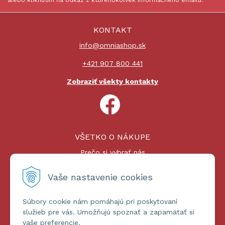
alebo kliknutím na odkaz z ktoréhokoľvek informačného emailu.
KONTAKT
info@omniashop.sk
+421 907 800 441
Zobraziť všekty kontakty
VŠETKO O NÁKUPE
Prečo si vybrať nás
Nákupný proces
Platby a doprava
Vaše nastavenie cookies
Reklamačný poriadok
Súbory cookie nám pomáhajú pri poskytovaní
ĎALŠIE INFORMÁCIE
služieb pre vás. Umožňujú spoznať a zapamätať si
vaše preferencie.