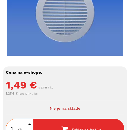
Cena na e-shope:
1,49
€
s DPH / ks
1,2114 €
bez DPH / ks
Nie je na sklade
ks