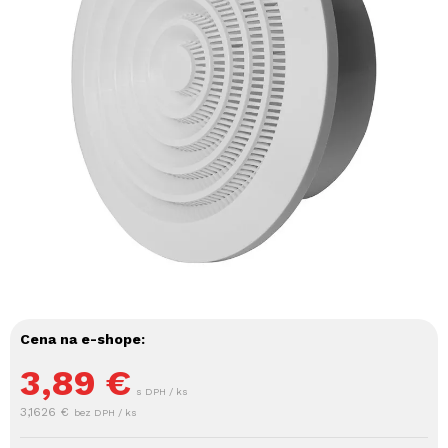
Cena na e-shope:
3,89
€
s DPH / ks
3,1626 €
bez DPH / ks