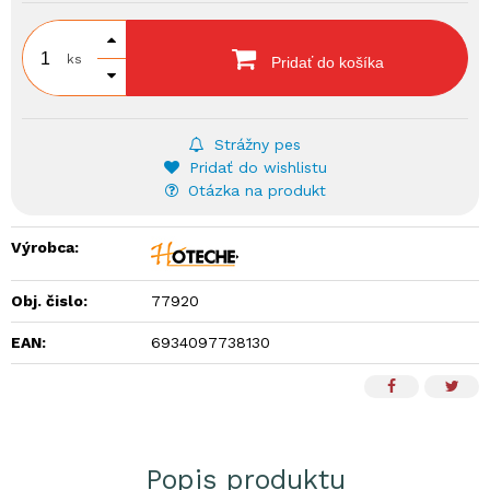
ks
Pridať do košíka
Strážny pes
Pridať do wishlistu
Otázka na produkt
Výrobca:
Obj. čislo:
77920
EAN:
6934097738130
Popis produktu