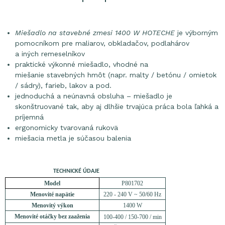
Miešadlo na stavebné zmesi 1400 W HOTECHE
je výborným
pomocníkom pre maliarov, obkladačov, podlahárov
a iných remeselníkov
praktické výkonné miešadlo, vhodné na
miešanie stavebných hmôt (napr. malty / betónu / omietok
/ sádry), farieb, lakov a pod.
jednoduchá a neúnavná obsluha – miešadlo je
skonštruované tak, aby aj dlhšie trvajúca práca bola ľahká a
príjemná
ergonomicky tvarovaná rukovä
miešacia metla je súčasou balenia
TECHNICKÉ ÚDAJE
Model
P801702
Menovité napätie
220 - 240 V ~ 50/60 Hz
Menovitý výkon
1400 W
Menovité otáčky bez zaaženia
100-400 / 150-700 / min