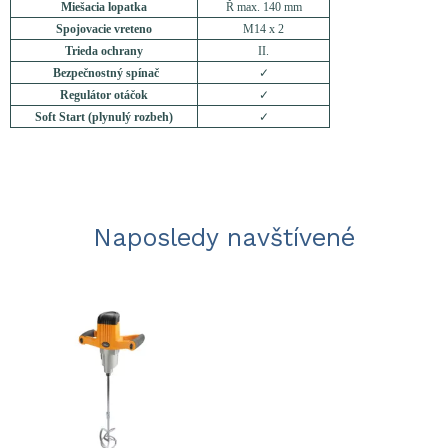
Miešacia lopatka
Ř max. 140 mm
Spojovacie vreteno
M14 x 2
Trieda ochrany
II.
Bezpečnostný spínač
✓
Regulátor otáčok
✓
Soft Start (plynulý rozbeh)
✓
Naposledy navštívené