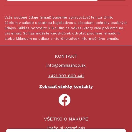
Vaše osobné údaje (email) budeme spracovávať len za týmto
účelom v súlade s platnou legislatívou a zásadami ochrany osobných
údajov. Súhlas potvrdíte kliknutím na odkaz, ktorý vám pošleme na
váš email. Súhlas môžete kedykoľvek odvolať písomne, emailom
alebo kliknutím na odkaz z ktoréhokoľvek informačného emailu.
KONTAKT
info@omniashop.sk
+421 907 800 441
Zobraziť všekty kontakty
VŠETKO O NÁKUPE
Prečo si vybrať nás