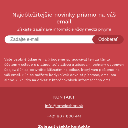
Najdôležitejšie novinky priamo na váš
email
Získajte zaujímavé informácie vždy medzi prvými
Odoberať
Vaše osobné údaje (email) budeme spracovávať len za týmto
účelom v súlade s platnou legislatívou a zásadami ochrany osobných
údajov. Súhlas potvrdíte kliknutím na odkaz, ktorý vám pošleme na
váš email. Súhlas môžete kedykoľvek odvolať písomne, emailom
alebo kliknutím na odkaz z ktoréhokoľvek informačného emailu.
KONTAKT
info@omniashop.sk
+421 907 800 441
Zobraziť všekty kontakty