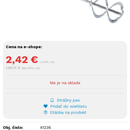
Cena na e-shope:
2,42
€
s DPH / ks
1,9675 €
bez DPH / ks
Nie je na sklade
Strážny pes
Pridať do wishlistu
Otázka na produkt
Obj. čislo:
41236