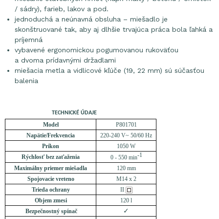
/ sádry), farieb, lakov a pod.
jednoduchá a neúnavná obsluha – miešadlo je
skonštruované tak, aby aj dlhšie trvajúca práca bola ľahká a
príjemná
vybavené ergonomickou pogumovanou rukoväťou
a dvoma prídavnými držadlami
miešacia metla a vidlicové kľúče (19, 22 mm) sú súčasťou
balenia
TECHNICKÉ ÚDAJE
Model
P801701
Napätie/Frekvencia
220-240 V~ 50/60 Hz
Príkon
1050 W
-1
Rýchlosť bez zaťaženia
0 - 550 min
Maximálny priemer miešadla
120 mm
Spojovacie vreteno
M14 x 2
Trieda ochrany
II
Objem zmesi
120 l
✓
Bezpečnostný spínač