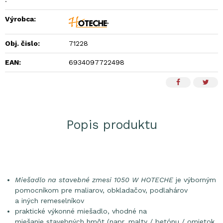
Výrobca:
Obj. čislo:
71228
EAN:
6934097722498
Popis produktu
Miešadlo na stavebné zmesi 1050 W HOTECHE
je výborným
pomocníkom pre maliarov, obkladačov, podlahárov
a iných remeselníkov
praktické výkonné miešadlo, vhodné na
miešanie stavebných hmôt (napr. malty / betónu / omietok