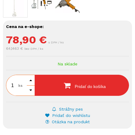
Cena na e-shope:
78,90
€
s DPH / ks
64,1463 €
bez DPH / ks
Na sklade
ks
Pridať do košíka
Strážny pes
Pridať do wishlistu
Otázka na produkt
.