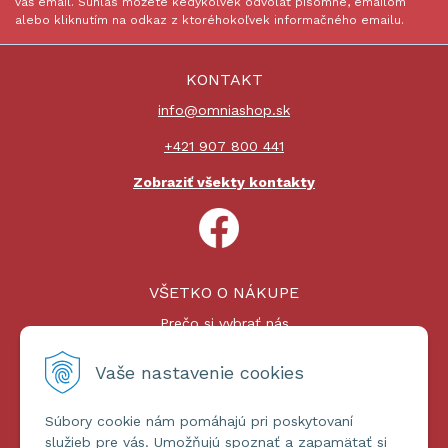
váš email. Súhlas môžete kedykoľvek odvolať písomne, emailom
alebo kliknutím na odkaz z ktoréhokoľvek informačného emailu.
KONTAKT
info@omniashop.sk
+421 907 800 441
Zobraziť všekty kontakty
VŠETKO O NÁKUPE
Prečo si vybrať nás
Nákupný proces
Platby a doprava
Vaše nastavenie cookies
Reklamačný poriadok
Súbory cookie nám pomáhajú pri poskytovaní
ĎALŠIE INFORMÁCIE
služieb pre vás. Umožňujú spoznať a zapamätať si